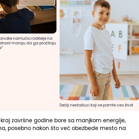
prvake namučio roditelje na
odrasli moraju da ga pročitaju
a“
Dečiji nestašluci koji se pamte ceo život
 kraj završne godine bore sa manjkom energije,
 ona, posebno nakon što već obezbede mesto na