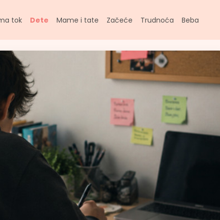
ma tok
Dete
Mame i tate
Začeće
Trudnoća
Beba