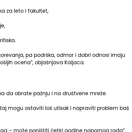
za leto i fakultet,
e,
itiska.
gorevanja, pa podrška, odmor i dobri odnosi imaju
ošijih ocena”, objašnjava Kaijaca.
ba da obrate pažnju i na društvene mreže.
aj mogu ostaviti loš utisak i napraviti problem baš
jega – može poništiti četiri godine napornog rada”,