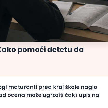
Kako pomoći detetu da
gi maturanti pred kraj škole naglo
ad ocena može ugroziti čak i upis na