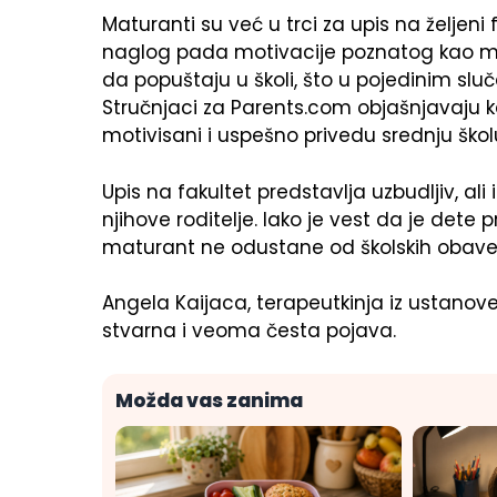
Maturanti su već u trci za upis na željeni
naglog pada motivacije poznatog kao ma
da popuštaju u školi, što u pojedinim slu
Stručnjaci za Parents.com objašnjavaju 
motivisani i uspešno privedu srednju školu
Upis na fakultet predstavlja uzbudljiv, al
njihove roditelje. Iako je vest da je dete 
maturant ne odustane od školskih obave
Angela Kaijaca, terapeutkinja iz ustanov
stvarna i veoma česta pojava.
Možda vas zanima