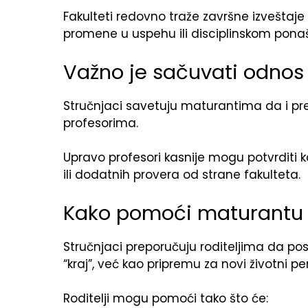
Fakulteti redovno traže završne izveštaje 
promene u uspehu ili disciplinskom pona
Važno je sačuvati odnos
Stručnjaci savetuju maturantima da i pred
profesorima.
Upravo profesori kasnije mogu potvrditi
ili dodatnih provera od strane fakulteta.
Kako pomoći maturantu 
Stručnjaci preporučuju roditeljima da po
“kraj”, već kao pripremu za novi životni pe
Roditelji mogu pomoći tako što će: