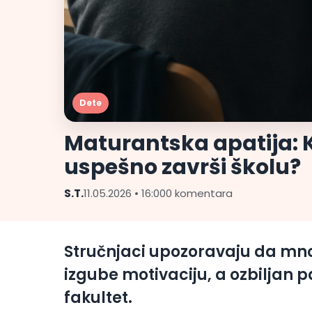
Dete
Maturantska apatija: 
uspešno završi školu?
S.T.
11.05.2026 • 16:00
0 komentara
Stručnjaci upozoravaju da mno
izgube motivaciju, a ozbiljan p
fakultet.