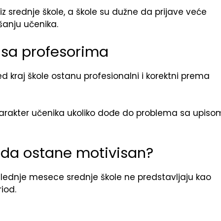
iz srednje škole, a škole su dužne da prijave veće
šanju učenika.
 sa profesorima
 kraj škole ostanu profesionalni i korektni prema
 karakter učenika ukoliko dođe do problema sa upiso
da ostane motivisan?
slednje mesece srednje škole ne predstavljaju kao
riod.