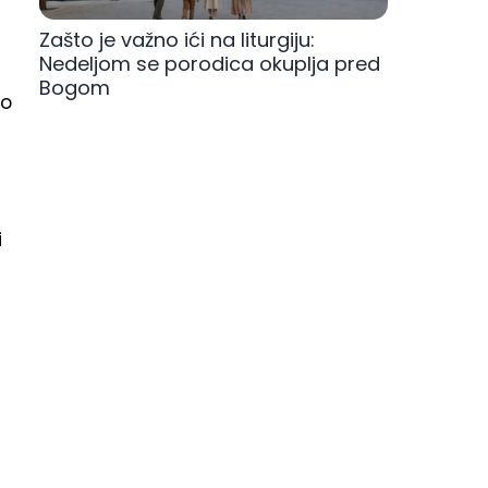
Zašto je važno ići na liturgiju:
Nedeljom se porodica okuplja pred
Bogom
do
i