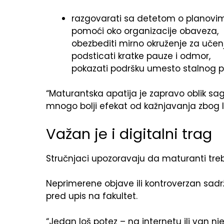
razgovarati sa detetom o planovima 
pomoći oko organizacije obaveza,
obezbediti mirno okruženje za učenj
podsticati kratke pauze i odmor,
pokazati podršku umesto stalnog pr
“Maturantska apatija je zapravo oblik sa
mnogo bolji efekat od kažnjavanja zbog l
Važan je i digitalni trag
Stručnjaci upozoravaju da maturanti tre
Neprimerene objave ili kontroverzan sadrž
pred upis na fakultet.
“Jedan loš potez – na internetu ili van n