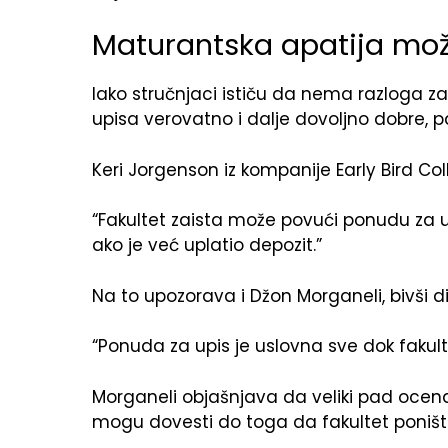
Maturantska apatija može
Iako stručnjaci ističu da nema razloga za
upisa verovatno i dalje dovoljno dobre, p
Keri Jorgenson iz kompanije Early Bird Co
“Fakultet zaista može povući ponudu za u
ako je već uplatio depozit.”
Na to upozorava i Džon Morganeli, bivši di
“Ponuda za upis je uslovna sve dok faku
Morganeli objašnjava da veliki pad ocen
mogu dovesti do toga da fakultet poništi