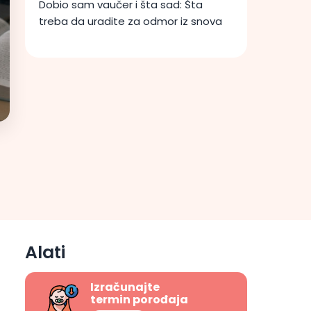
Dobio sam vaučer i šta sad: Šta
treba da uradite za odmor iz snova
Alati
Izračunajte
termin porođaja