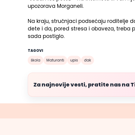
upozorava Morganeli.
Na kraju, stručnjaci podsećaju roditelje 
dete i da, pored stresa i obaveza, treba
sada postiglo.
TAGOVI
škola
Maturanti
upis
đak
Za najnovije vesti, pratite nas na 