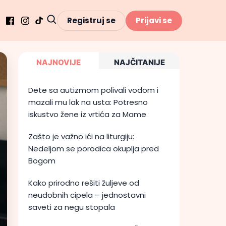
Registruj se
Prijavi se
NAJNOVIJE
NAJČITANIJE
Dete sa autizmom polivali vodom i
mazali mu lak na usta: Potresno
iskustvo žene iz vrtića za Mame
Zašto je važno ići na liturgiju:
Nedeljom se porodica okuplja pred
Bogom
Kako prirodno rešiti žuljeve od
neudobnih cipela – jednostavni
saveti za negu stopala