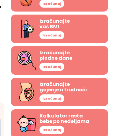
Izračunaj
o
Izračunajte
vaš BMI
Izračunaj
Izračunajte
plodne dane
Izračunaj
Izračunajte
gojenje u trudnoći
Izračunaj
Kalkulator rasta
bebe po nedeljama
Izračunaj