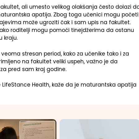
 fakultet, ali umesto velikog olakšanja često dolazi d
turantska apatija. Zbog toga učenici mogu početi
čajevima može ugroziti čak i sam upis na fakultet.
kako roditelji mogu pomoći tinejdžerima da ostanu
 kraju.
i i veoma stresan period, kako za učenike tako i za
primljeno na fakultet veliki uspeh, važno je da
za pred sam kraj godine.
e LifeStance Health, kaže da je maturantska apatija