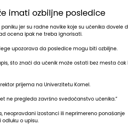
 imati ozbiljne posledice
 paniku jer su radne navike koje su učenika dovele 
ad ocena ipak ne treba ignorisati.
llege upozorava da posledice mogu biti ozbiljne.
pis, što znači da učenik može ostati bez mesta čak 
rektor prijema na Univerzitetu Kornel.
ltet ne pregleda završno svedočanstvo učenika.”
a, neopravdani izostanci ili neprimereno ponašanje
 odluku o upisu.