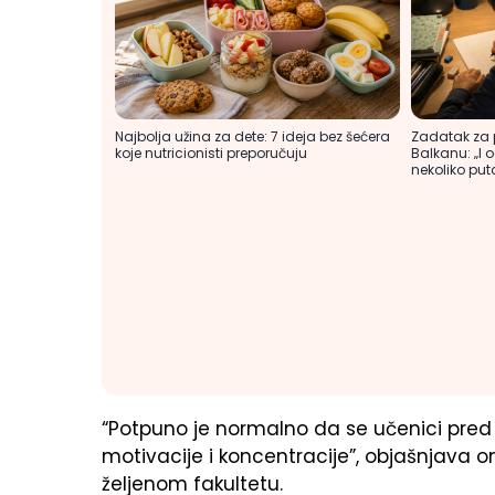
Zadatak za 
Najbolja užina za dete: 7 ideja bez šećera
Balkanu: „I 
koje nutricionisti preporučuju
nekoliko put
“Potpuno je normalno da se učenici pred
motivacije i koncentracije”, objašnjava
željenom fakultetu.