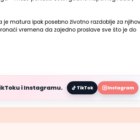
da je matura ipak posebno životno razdoblje za njiho
 pronaći vremena da zajedno proslave sve što je do
TikToku i Instagramu.
TikTok
Instagram