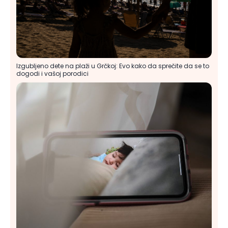
Izgubljeno dete na plaži u Grčkoj: Evo kako da sprečite da se to
dogodi i vašoj porodici