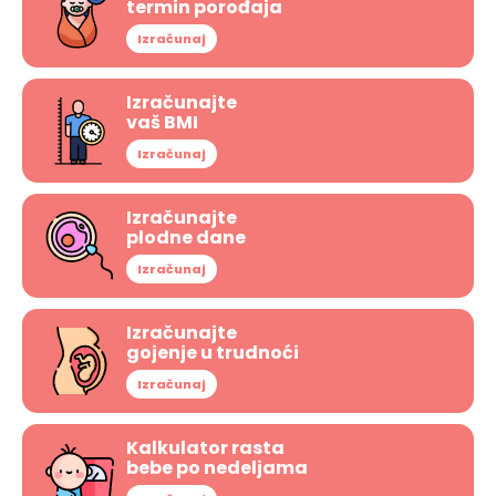
termin porođaja
Izračunaj
Izračunajte
vaš BMI
Izračunaj
Izračunajte
plodne dane
Izračunaj
Izračunajte
gojenje u trudnoći
Izračunaj
Kalkulator rasta
bebe po nedeljama