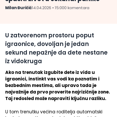
Milan Đuričić
14.04.2026 • 15:00
0 komentara
U zatvorenom prostoru poput
igraonice, dovoljan je jedan
sekund nepažnje da dete nestane
iz vidokruga
Ako na trenutak izgubite dete iz vida u
igraonici, instinkt vas vodi ka poznatim i
bezbednim mestima, ali upravo tada je
najvažnije da prvo proverite najrizičnije zone.
Taj redosled može napraviti ključnu razliku.
U tom trenutku većina roditelja automatski