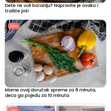
Dete ne voli boraniju? Napravite je ovako i
tražiće još!
Dete
Mame ovaj doručak spreme za 8 minuta,
deca ga pojedu za 10 minuta
Dete