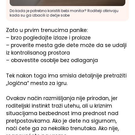
Do kada je potrebno koristiti bebi monitor? Roditelji otkrivaju
kada su ga izbacili iz dečje sobe
Zato u prvim trenucima panike:
– brzo pogledajte izlaze i prolaze
– proverite mesta gde dete može da se udalji
iz kontrolisanog prostora
– obavestite osoblje bez odlaganja
Tek nakon toga ima smisla detaljnije pretražiti
„logična“ mesta za igru.
Ovakav način razmišljanja nije prirodan, jer
roditeljski instinkt traži utehu, ali u kriznim
situacijama bezbednost ima prednost nad
pretpostavkama. Ako je dete na sigurnom,
naći ćete ga za nekoliko trenutaka. Ako nije,