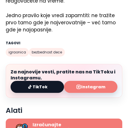
reagovaćete na vreme.
Jedno pravilo koje vredi zapamtiti: ne tražite
prvo tamo gde je najverovatnije – već tamo
gde je najopasnije.
TAGOVI
igraonica
bezbednost dece
Za najnovije vesti, pratite nas na TikToku i
Instagramu.
TikTok
Instagram
Alati
Izračunajte