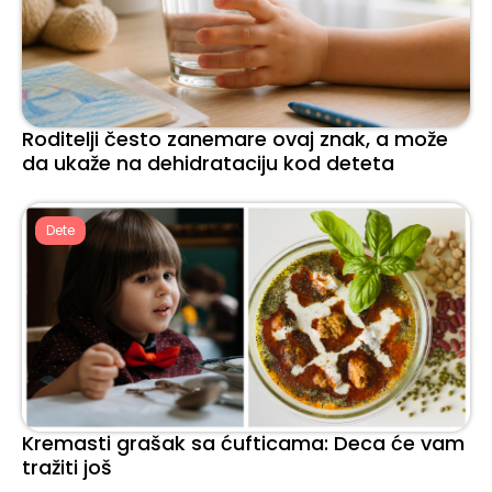
Roditelji često zanemare ovaj znak, a može
da ukaže na dehidrataciju kod deteta
Dete
Kremasti grašak sa ćufticama: Deca će vam
tražiti još