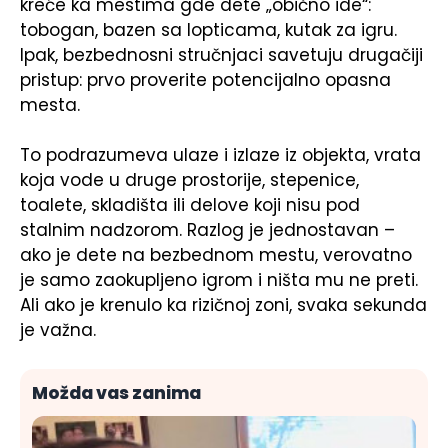
kreće ka mestima gde dete „obično ide“:
tobogan, bazen sa lopticama, kutak za igru.
Ipak, bezbednosni stručnjaci savetuju drugačiji
pristup: prvo proverite potencijalno opasna
mesta.
To podrazumeva ulaze i izlaze iz objekta, vrata
koja vode u druge prostorije, stepenice,
toalete, skladišta ili delove koji nisu pod
stalnim nadzorom. Razlog je jednostavan –
ako je dete na bezbednom mestu, verovatno
je samo zaokupljeno igrom i ništa mu ne preti.
Ali ako je krenulo ka rizičnoj zoni, svaka sekunda
je važna.
Možda vas zanima