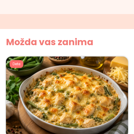
Možda vas zanima
Dete