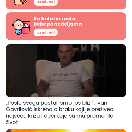
Izračunaj
Kalkulator rasta
bebe po nedeljama
Izračunaj
„Posle svega postali smo još bliži“: Ivan
Gavrilović iskreno o braku koji je preživeo
najveću krizu i deci koja su mu promenila
život