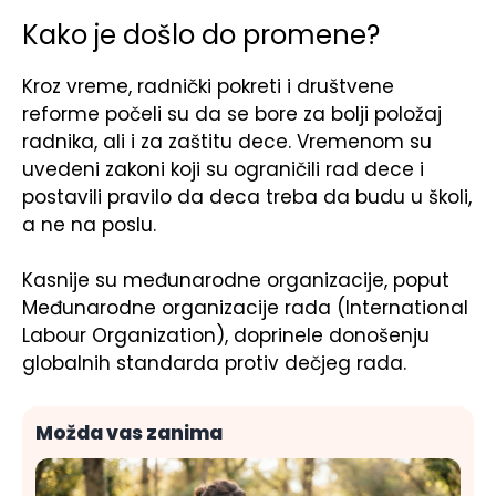
Kako je došlo do promene?
Kroz vreme, radnički pokreti i društvene
reforme počeli su da se bore za bolji položaj
radnika, ali i za zaštitu dece. Vremenom su
uvedeni zakoni koji su ograničili rad dece i
postavili pravilo da deca treba da budu u školi,
a ne na poslu.
Kasnije su međunarodne organizacije, poput
Međunarodne organizacije rada (
International
Labour Organization)
, doprinele donošenju
globalnih standarda protiv dečjeg rada.
Možda vas zanima