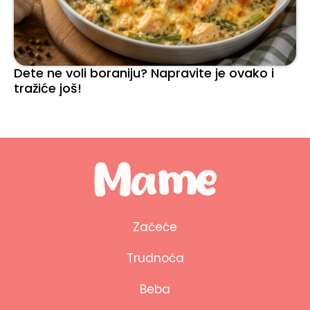
Dete ne voli boraniju? Napravite je ovako i
tražiće još!
Začeće
Trudnoća
Beba