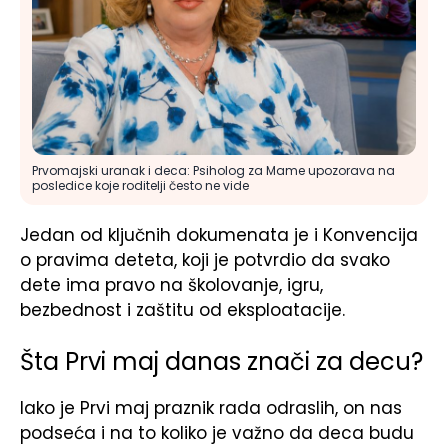
Prvomajski uranak i deca: Psiholog za Mame upozorava na
posledice koje roditelji često ne vide
Jedan od ključnih dokumenata je i
Konvencija
o pravima deteta
, koji je potvrdio da svako
dete ima pravo na školovanje, igru,
bezbednost i zaštitu od eksploatacije.
Šta Prvi maj danas znači za decu?
Iako je Prvi maj praznik rada odraslih, on nas
podseća i na to koliko je važno da deca budu