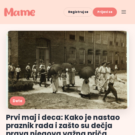
Skip
to
Men
Registruj se
Prijavi se
content
Dete
Prvi maj i deca: Kako je nastao
praznik rada i zašto su dečja
prava njegova važna priča