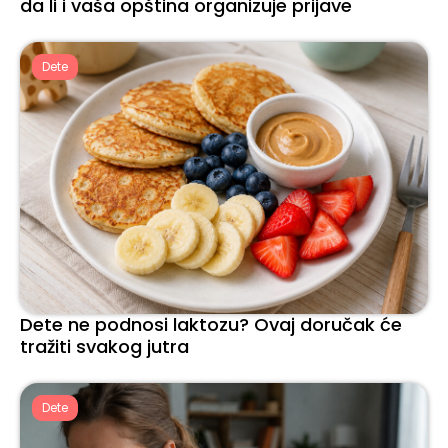
da li i vaša opština organizuje prijave
Dete
Dete ne podnosi laktozu? Ovaj doručak će
tražiti svakog jutra
Dete