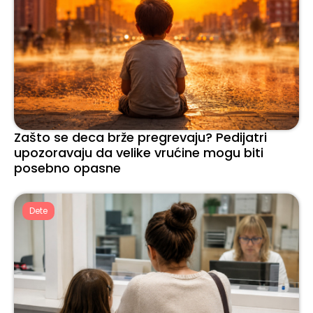
Zašto se deca brže pregrevaju? Pedijatri
upozoravaju da velike vrućine mogu biti
posebno opasne
Dete