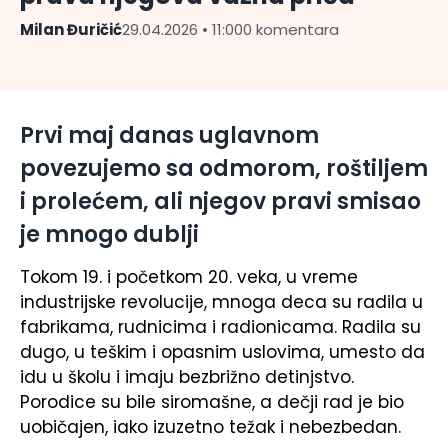
Milan Đuričić
29.04.2026 • 11:00
0 komentara
Prvi maj danas uglavnom
povezujemo sa odmorom, roštiljem
i prolećem, ali njegov pravi smisao
je mnogo dublji
Tokom 19. i početkom 20. veka, u vreme
industrijske revolucije, mnoga deca su radila u
fabrikama, rudnicima i radionicama. Radila su
dugo, u teškim i opasnim uslovima, umesto da
idu u školu i imaju bezbrižno detinjstvo.
Porodice su bile siromašne, a dečji rad je bio
uobičajen, iako izuzetno težak i nebezbedan.