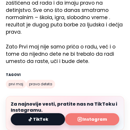
zaštićena od rada i da imaju pravo na
detinjstvo. Sve ono što danas smatramo
normalnim – škola, igra, slobodno vreme .
rezultat je dugog puta borbe za ljudska i dečja
prava.
Zato Prvi maj nije samo priča o radu, već i o
tome da nijedno dete ne bi trebalo da radi
umesto da raste, uči i bude dete.
TAGOVI
prvi maj
prava deteta
Za najnovije vesti, pratite nas na TikToku i
Instagramu.
TikTok
Instagram