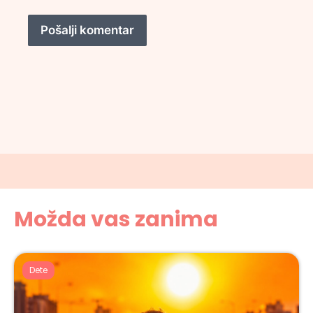
Možda vas zanima
Dete