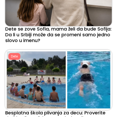
Dete se zove Sofia, mama želi da bude Sofija:
Da li u Srbiji može da se promeni samo jedno
slovo u imenu?
Dete
Besplatna škola plivanja za decu: Proverite