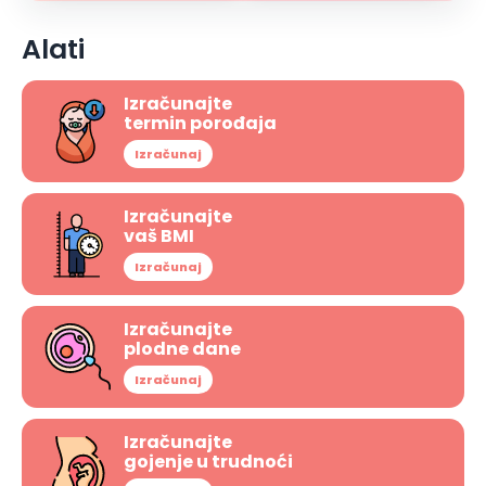
Alati
Izračunajte
termin porođaja
Izračunaj
Izračunajte
vaš BMI
Izračunaj
Izračunajte
plodne dane
Izračunaj
Izračunajte
gojenje u trudnoći