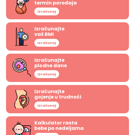
termin porođaja
Izračunaj
Izračunajte
vaš BMI
Izračunaj
Izračunajte
plodne dane
Izračunaj
Izračunajte
gojenje u trudnoći
Izračunaj
Kalkulator rasta
bebe po nedeljama