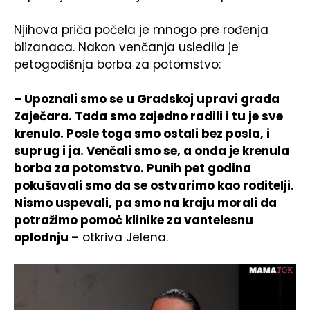
Njihova priča počela je mnogo pre rođenja
blizanaca. Nakon venčanja usledila je
petogodišnja borba za potomstvo:
– Upoznali smo se u Gradskoj upravi grada
Zaječara. Tada smo zajedno radili i tu je sve
krenulo. Posle toga smo ostali bez posla, i
suprug i ja. Venčali smo se, a onda je krenula
borba za potomstvo. Punih pet godina
pokušavali smo da se ostvarimo kao roditelji.
Nismo uspevali, pa smo na kraju morali da
potražimo pomoć klinike za vantelesnu
oplodnju –
otkriva Jelena.