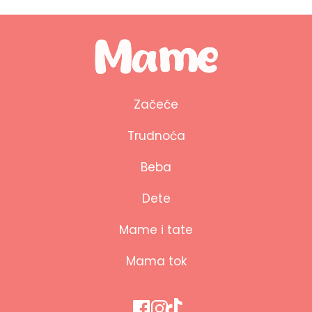
Začeće
Trudnoća
Beba
Dete
Mame i tate
Mama tok