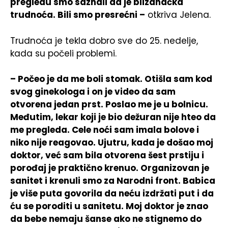
pregledu smo saznali da je blizanačka
trudnoća. Bili smo presrećni –
otkriva Jelena.
Trudnoća je tekla dobro sve do 25. nedelje,
kada su počeli problemi.
– Počeo je da me boli stomak. Otišla sam kod
svog ginekologa i on je video da sam
otvorena jedan prst. Poslao me je u bolnicu.
Međutim, lekar koji je bio dežuran nije hteo da
me pregleda. Cele noći sam imala bolove i
niko nije reagovao. Ujutru, kada je došao moj
doktor, već sam bila otvorena šest prstiju i
porođaj je praktično krenuo. Organizovan je
sanitet i krenuli smo za Narodni front. Babica
je više puta govorila da neću izdržati put i da
ću se poroditi u sanitetu. Moj doktor je znao
da bebe nemaju šanse ako ne stignemo do