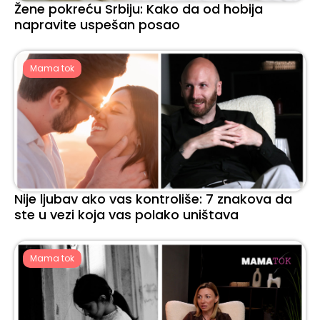
Žene pokreću Srbiju: Kako da od hobija
napravite uspešan posao
Mama tok
Nije ljubav ako vas kontroliše: 7 znakova da
ste u vezi koja vas polako uništava
Mama tok