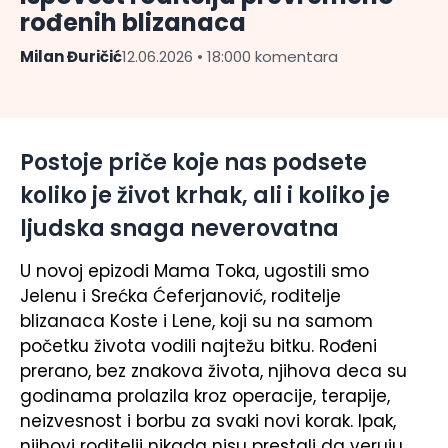
rođenih blizanaca
Milan Đuričić
12.06.2026 • 18:00
0 komentara
Postoje priče koje nas podsete
koliko je život krhak, ali i koliko je
ljudska snaga neverovatna
U novoj epizodi Mama Toka, ugostili smo
Jelenu i Srećka Ćeferjanović, roditelje
blizanaca Koste i Lene, koji su na samom
početku života vodili najtežu bitku. Rođeni
prerano, bez znakova života, njihova deca su
godinama prolazila kroz operacije, terapije,
neizvesnost i borbu za svaki novi korak. Ipak,
njihovi roditelji nikada nisu prestali da veruju.