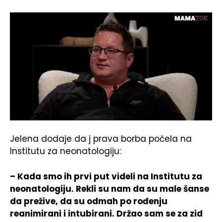
Jelena dodaje da j prava borba počela na
Institutu za neonatologiju:
– Kada smo ih prvi put videli na Institutu za
neonatologiju. Rekli su nam da su male šanse
da prežive, da su odmah po rođenju
reanimirani i intubirani. Držao sam se za zid