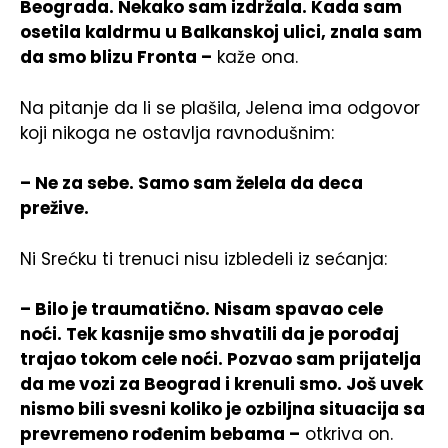
Beograda. Nekako sam izdržala. Kada sam
osetila kaldrmu u Balkanskoj ulici, znala sam
da smo blizu Fronta –
kaže ona.
Na pitanje da li se plašila, Jelena ima odgovor
koji nikoga ne ostavlja ravnodušnim:
– Ne za sebe. Samo sam želela da deca
prežive.
Ni Srećku ti trenuci nisu izbledeli iz sećanja:
– Bilo je traumatično. Nisam spavao cele
noći. Tek kasnije smo shvatili da je porođaj
trajao tokom cele noći. Pozvao sam prijatelja
da me vozi za Beograd i krenuli smo. Još uvek
nismo bili svesni koliko je ozbiljna situacija sa
prevremeno rođenim bebama –
otkriva on.