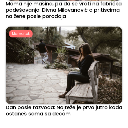
Mama nije mašina, pa da se vrati na fabrička
podešavanja: Divna Milovanović o pritiscima
na žene posle porođaja
Mama tok
Dan posle razvoda: Najteže je prvo jutro kada
ostaneš sama sa decom