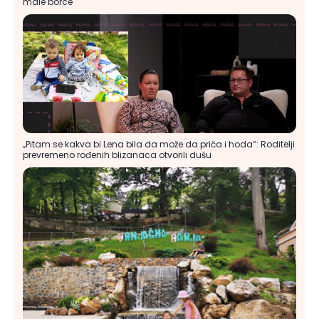
male borce
„Pitam se kakva bi Lena bila da može da priča i hoda“: Roditelji
prevremeno rođenih blizanaca otvorili dušu