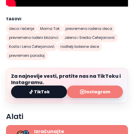
TAGOVI
deca i lečenje
Mama Tok
prevremeno rođena deca
prevremeno rođeni blizanci
Jelena i Srećko Ćeferjanović
Kosta i Lena Ćeferjanović
roditelji bolesne dece
prevremeni porođaj
Za najnovije vesti, pratite nas na TikToku i
Instagramu.
TikTok
Instagram
Alati
Izračunajte