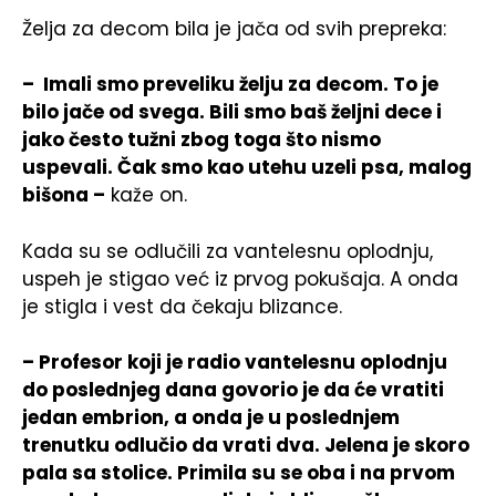
Želja za decom bila je jača od svih prepreka:
– Imali smo preveliku želju za decom. To je
bilo jače od svega. Bili smo baš željni dece i
jako često tužni zbog toga što nismo
uspevali. Čak smo kao utehu uzeli psa, malog
bišona –
kaže on.
Kada su se odlučili za vantelesnu oplodnju,
uspeh je stigao već iz prvog pokušaja. A onda
je stigla i vest da čekaju blizance.
– Profesor koji je radio vantelesnu oplodnju
do poslednjeg dana govorio je da će vratiti
jedan embrion, a onda je u poslednjem
trenutku odlučio da vrati dva. Jelena je skoro
pala sa stolice. Primila su se oba i na prvom