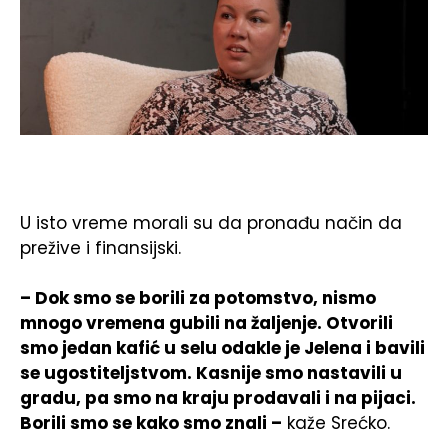
U isto vreme morali su da pronađu način da
prežive i finansijski.
– Dok smo se borili za potomstvo, nismo
mnogo vremena gubili na žaljenje. Otvorili
smo jedan kafić u selu odakle je Jelena i bavili
se ugostiteljstvom. Kasnije smo nastavili u
gradu, pa smo na kraju prodavali i na pijaci.
Borili smo se kako smo znali –
kaže Srećko.