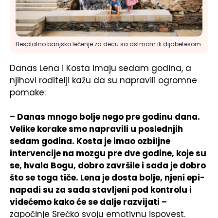
Besplatno banjsko lečenje za decu sa astmom ili dijabetesom
Danas Lena i Kosta imaju sedam godina, a
njihovi roditelji kažu da su napravili ogromne
pomake:
– Danas mnogo bolje nego pre godinu dana.
Velike korake smo napravili u poslednjih
sedam godina. Kosta je imao ozbiljne
intervencije na mozgu pre dve godine, koje su
se, hvala Bogu, dobro završile i sada je dobro
što se toga tiče. Lena je dosta bolje, njeni epi-
napadi su za sada stavljeni pod kontrolu i
videćemo kako će se dalje razvijati –
započinje Srećko svoju emotivnu ispovest.