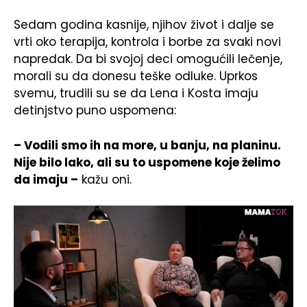
Sedam godina kasnije, njihov život i dalje se
vrti oko terapija, kontrola i borbe za svaki novi
napredak. Da bi svojoj deci omogućili lečenje,
morali su da donesu teške odluke. Uprkos
svemu, trudili su se da Lena i Kosta imaju
detinjstvo puno uspomena:
– Vodili smo ih na more, u banju, na planinu.
Nije bilo lako, ali su to uspomene koje želimo
da imaju –
kažu oni.