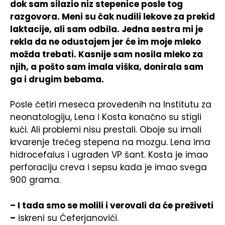
dok sam silazio niz stepenice posle tog
razgovora. Meni su čak nudili lekove za prekid
laktacije, ali sam odbila. Jedna sestra mi je
rekla da ne odustajem jer će im moje mleko
možda trebati. Kasnije sam nosila mleko za
njih, a pošto sam imala viška, donirala sam
ga i drugim bebama.
Posle četiri meseca provedenih na Institutu za
neonatologiju, Lena i Kosta konačno su stigli
kući. Ali problemi nisu prestali. Oboje su imali
krvarenje trećeg stepena na mozgu. Lena ima
hidrocefalus i ugrađen VP šant. Kosta je imao
perforaciju creva i sepsu kada je imao svega
900 grama.
– I tada smo se molili i verovali da će preživeti
–
iskreni su Ćeferjanovići.