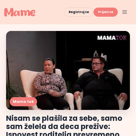
Skip
to
Men
Registruj se
Prijavi se
content
Mama tok
Nisam se plašila za sebe, samo
sam želela da deca prežive:
Ispovest roditelja prevremeno