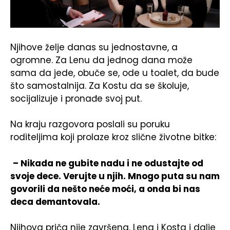
Njihove želje danas su jednostavne, a
ogromne. Za Lenu da jednog dana može
sama da jede, obuče se, ode u toalet, da bude
što samostalnija. Za Kostu da se školuje,
socijalizuje i pronađe svoj put.
Na kraju razgovora poslali su poruku
roditeljima koji prolaze kroz slične životne bitke:
– Nikada ne gubite nadu i ne odustajte od
svoje dece. Verujte u njih. Mnogo puta su nam
govorili da nešto neće moći, a onda bi nas
deca demantovala.
Njihova priča nije završena. Lena i Kosta i dalje