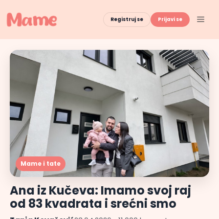
Skip
to
Men
Registruj se
Prijavi se
content
Mame i tate
Ana iz Kučeva: Imamo svoj raj
od 83 kvadrata i srećni smo