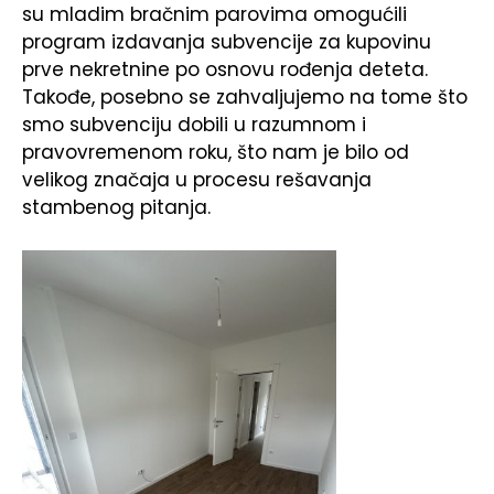
su mladim bračnim parovima omogućili
program izdavanja subvencije za kupovinu
prve nekretnine po osnovu rođenja deteta.
Takođe, posebno se zahvaljujemo na tome što
smo subvenciju dobili u razumnom i
pravovremenom roku, što nam je bilo od
velikog značaja u procesu rešavanja
stambenog pitanja.