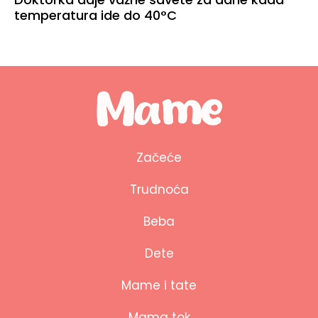
temperatura ide do 40°C
Začeće
Trudnoća
Beba
Dete
Mame i tate
Mama tok