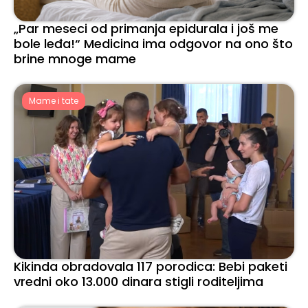
„Par meseci od primanja epidurala i još me
bole leđa!“ Medicina ima odgovor na ono što
brine mnoge mame
Mame i tate
Kikinda obradovala 117 porodica: Bebi paketi
vredni oko 13.000 dinara stigli roditeljima