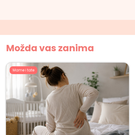
Možda vas zanima
Mame i tate