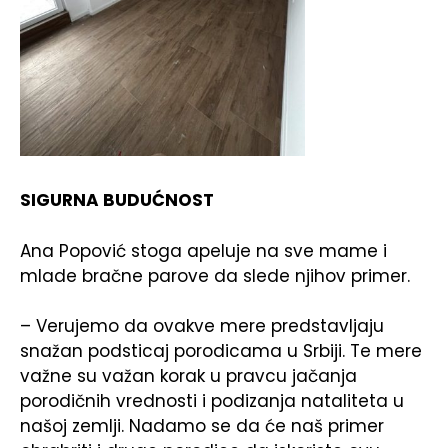
SIGURNA BUDUĆNOST
Ana Popović stoga apeluje na sve mame i
mlade bračne parove da slede njihov primer.
– Verujemo da ovakve mere predstavljaju
snažan podsticaj porodicama u Srbiji. Te mere
važne su važan korak u pravcu jačanja
porodičnih vrednosti i podizanja nataliteta u
našoj zemlji. Nadamo se da će naš primer