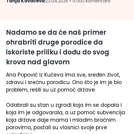
Tanja Kovačević
23.04.2026 • 11:00
0 komentara
Nadamo se da će naš primer
ohrabriti druge porodice da
iskoriste priliku i dođu do svog
krova nad glavom
Ana Popović iz Kučeva ima sve, sređen život,
zdravu i srećnu porodicu. Ono što je im je bio
problem, rešili su uz pomoć države.
Odabrali su stan u zgradi koja im se dopala i
koja im je odgovarala, a uz pomoć subvencija
koja države daje mama i mladim bračnim
parovima, postali su vlasnici svoje prve