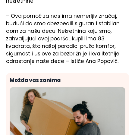
nekretnine.
– Ova pomoć za nas ima nemerljiv značaj,
budući da smo obezbedili siguran i stabilan
dom za našu decu. Nekretnina koju smo,
zahvaljujući ovoj podršci, kupili ima 83
kvadrata, što našoj porodici pruža komfor,
sigurnost i uslove za bezbrižnije i kvalitetnije
odrastanje naše dece – ističe Ana Popović.
Možda vas zanima