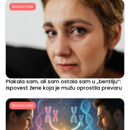
Mame i tate
Plakala sam, ali sam ostala sam u „bentliju“:
Ispovest žene koja je mužu oprostila prevaru
Mame i tate