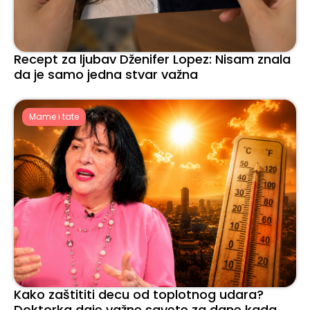
Recept za ljubav Dženifer Lopez: Nisam znala
da je samo jedna stvar važna
Mame i tate
Kako zaštititi decu od toplotnog udara?
Doktorka daje važne savete za dane kada