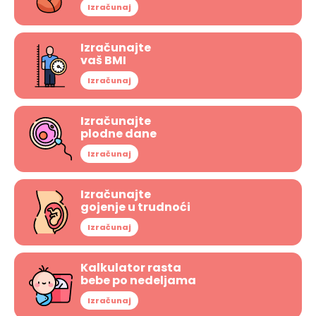
Izračunaj
Izračunajte
vaš BMI
Izračunaj
Izračunajte
plodne dane
Izračunaj
Izračunajte
gojenje u trudnoći
Izračunaj
Kalkulator rasta
bebe po nedeljama
Izračunaj