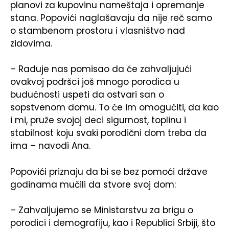
planovi za kupovinu nameštaja i opremanje
stana. Popovići naglašavaju da nije reč samo
o stambenom prostoru i vlasništvo nad
zidovima.
– Raduje nas pomisao da će zahvaljujući
ovakvoj podršci još mnogo porodica u
budućnosti uspeti da ostvari san o
sopstvenom domu. To će im omogućiti, da kao
i mi, pruže svojoj deci sigurnost, toplinu i
stabilnost koju svaki porodični dom treba da
ima – navodi Ana.
Popovići priznaju da bi se bez pomoći države
godinama mučili da stvore svoj dom:
– Zahvaljujemo se Ministarstvu za brigu o
porodici i demografiju, kao i Republici Srbiji, što