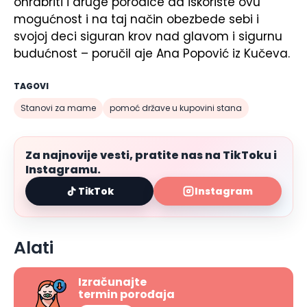
ohrabriti i druge porodice da iskoriste ovu
mogućnost i na taj način obezbede sebi i
svojoj deci siguran krov nad glavom i sigurnu
budućnost – poručil aje Ana Popović iz Kučeva.
TAGOVI
Stanovi za mame
pomoć države u kupovini stana
Za najnovije vesti, pratite nas na TikToku i
Instagramu.
TikTok
Instagram
Alati
Izračunajte
termin porođaja