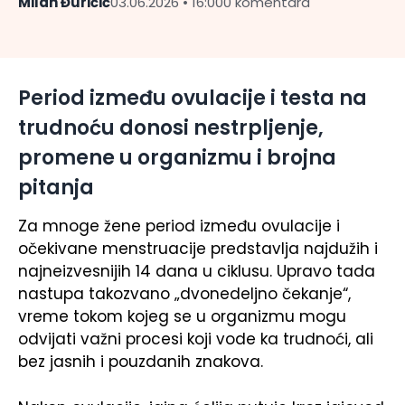
Milan Đuričić
03.06.2026 • 16:00
0 komentara
Period između ovulacije i testa na
trudnoću donosi nestrpljenje,
promene u organizmu i brojna
pitanja
Za mnoge žene period između ovulacije i
očekivane menstruacije predstavlja najdužih i
najneizvesnijih 14 dana u ciklusu. Upravo tada
nastupa takozvano „dvonedeljno čekanje“,
vreme tokom kojeg se u organizmu mogu
odvijati važni procesi koji vode ka trudnoći, ali
bez jasnih i pouzdanih znakova.