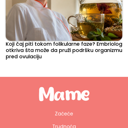
Koji čaj piti tokom folikularne faze? Embriolog
otkriva šta može da pruži podršku organizmu
pred ovulaciju
Začeće
Trudnoća