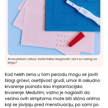
Anovulatorni ciklusi: kada treba reagovati i da li su razlog za
brigu?
Kod nekih žena u tom periodu mogu se javiti
blagi grčevi, osetljivost grudi, umor ili oskudno
krvarenje poznato kao implantacijsko
krvarenje. Međutim, važno je naglasiti da
većina ovih simptoma može biti slična onima
koji se javljaju pred menstruaciju, pa sami po