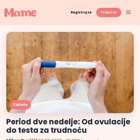
Skip
to
Men
Registruj se
Prijavi se
content
Začeće
Period dve nedelje: Od ovulacije
do testa za trudnoću