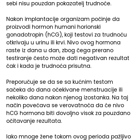
sebi nisu pouzdan pokazatelj trudnoće.
Nakon implantacije organizam počinje da
proizvodi hormon humani horionski
gonadotropin (hCG), koji testovi za trudnoću
otkrivaju u urinu ili krvi. Nivo ovog hormona
raste iz dana u dan, zbog čega prerano
testiranje često može dati negativan rezultat
čak i kada je trudnoća prisutna.
Preporučuje se da se sa kućnim testom
sačeka do dana očekivane menstruacije ili
nekoliko dana nakon njenog izostanka. Na taj
način povećava se verovatnoća da će nivo
hCG hormona biti dovoljno visok za pouzdano
očitavanje rezultata.
Iako mnoge žene tokom ovog perioda pažljivo