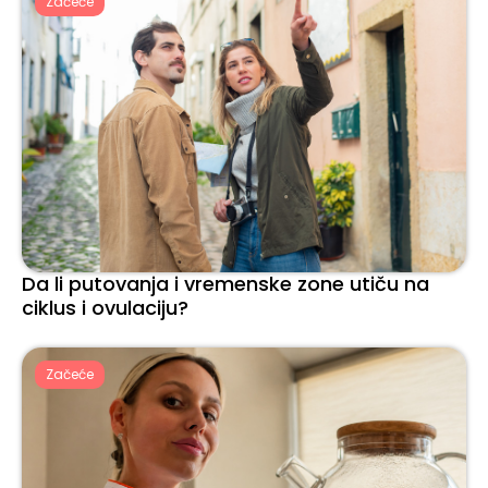
Začeće
Da li putovanja i vremenske zone utiču na
ciklus i ovulaciju?
Začeće