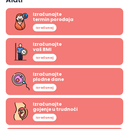
Izračunajte
termin porođaja
Izračunaj
Izračunajte
vaš BMI
Izračunaj
Izračunajte
plodne dane
Izračunaj
Izračunajte
gojenje u trudnoći
Izračunaj