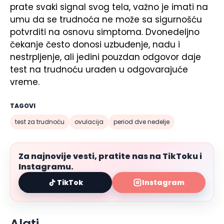
prate svaki signal svog tela, važno je imati na
umu da se trudnoća ne može sa sigurnošću
potvrditi na osnovu simptoma. Dvonedeljno
čekanje često donosi uzbuđenje, nadu i
nestrpljenje, ali jedini pouzdan odgovor daje
test na trudnoću urađen u odgovarajuće
vreme.
TAGOVI
test za trudnoću
ovulacija
period dve nedelje
Za najnovije vesti, pratite nas na TikToku i
Instagramu.
TikTok
Instagram
Alati