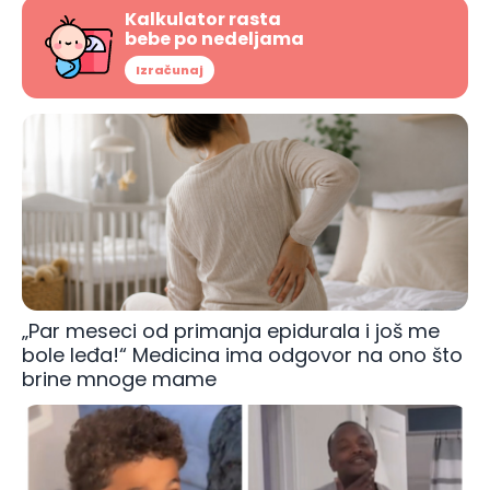
Kalkulator rasta
bebe po nedeljama
Izračunaj
„Par meseci od primanja epidurala i još me
bole leđa!“ Medicina ima odgovor na ono što
brine mnoge mame