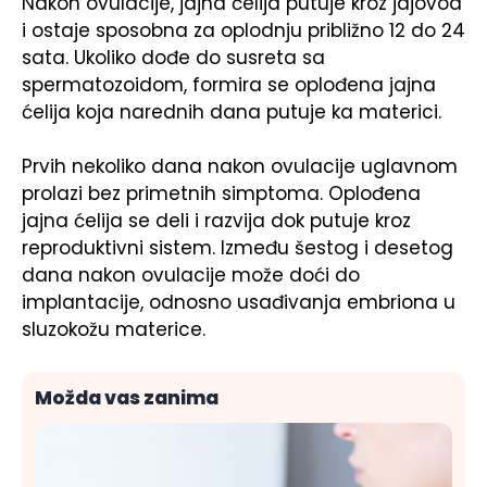
Nakon ovulacije, jajna ćelija putuje kroz jajovod
i ostaje sposobna za oplodnju približno 12 do 24
sata. Ukoliko dođe do susreta sa
spermatozoidom, formira se oplođena jajna
ćelija koja narednih dana putuje ka materici.
Prvih nekoliko dana nakon ovulacije uglavnom
prolazi bez primetnih simptoma. Oplođena
jajna ćelija se deli i razvija dok putuje kroz
reproduktivni sistem. Između šestog i desetog
dana nakon ovulacije može doći do
implantacije, odnosno usađivanja embriona u
sluzokožu materice.
Možda vas zanima