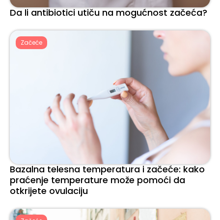
Da li antibiotici utiču na mogućnost začeća?
Začeće
Bazalna telesna temperatura i začeće: kako
praćenje temperature može pomoći da
otkrijete ovulaciju