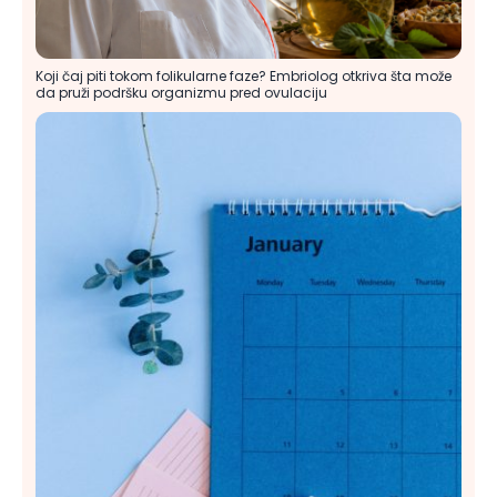
Koji čaj piti tokom folikularne faze? Embriolog otkriva šta može
da pruži podršku organizmu pred ovulaciju