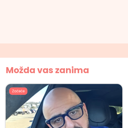
Možda vas zanima
Začeće