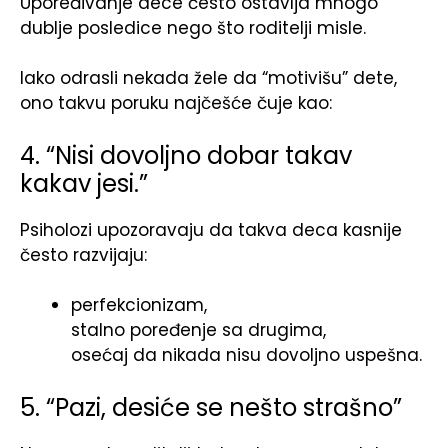
Upoređivanje dece često ostavlja mnogo
dublje posledice nego što roditelji misle.
Iako odrasli nekada žele da “motivišu” dete,
ono takvu poruku najčešće čuje kao:
4. “Nisi dovoljno dobar takav
kakav jesi.”
Psiholozi upozoravaju da takva deca kasnije
često razvijaju:
perfekcionizam,
stalno poređenje sa drugima,
osećaj da nikada nisu dovoljno uspešna.
5. “Pazi, desiće se nešto strašno”