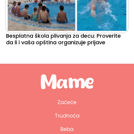
Besplatna škola plivanja za decu: Proverite
da li i vaša opština organizuje prijave
Začeće
Trudnoća
Beba