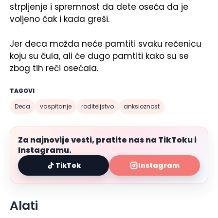
strpljenje i spremnost da dete oseća da je
voljeno čak i kada greši.
Jer deca možda neće pamtiti svaku rečenicu
koju su čula, ali će dugo pamtiti kako su se
zbog tih reči osećala.
TAGOVI
Deca
vaspitanje
roditeljstvo
anksioznost
Za najnovije vesti, pratite nas na TikToku i
Instagramu.
TikTok
Instagram
Alati