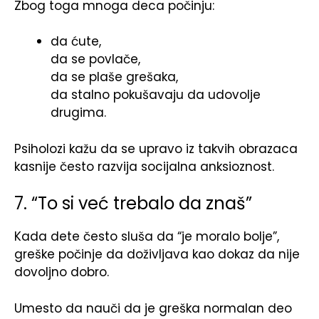
Zbog toga mnoga deca počinju:
da ćute,
da se povlače,
da se plaše grešaka,
da stalno pokušavaju da udovolje
drugima.
Psiholozi kažu da se upravo iz takvih obrazaca
kasnije često razvija socijalna anksioznost.
7. “To si već trebalo da znaš”
Kada dete često sluša da “je moralo bolje”,
greške počinje da doživljava kao dokaz da nije
dovoljno dobro.
Umesto da nauči da je greška normalan deo