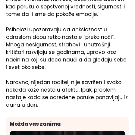
kao poruku o sopstvenoj vrednosti, sigurnosti i
tome da li sme da pokaže emocije.
Psiholozi upozoravaju da anksioznost u
odraslom dobu retko nastaje “preko noći”.
Mnoga nesigurnost, strahovi i unutrašnji
kritičari razvijaju se godinama, upravo kroz
način na koji su deca naučila da gledaju sebe
i svet oko sebe.
Naravno, nijedan roditelj nije savršen i svako
nekada kaže nešto u afektu. Ipak, problem
nastaje kada se određene poruke ponavljaju iz
dana u dan.
Možda vas zanima