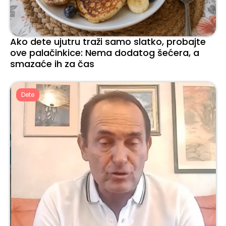
Ako dete ujutru traži samo slatko, probajte
ove palačinkice: Nema dodatog šećera, a
smazaće ih za čas
Dete