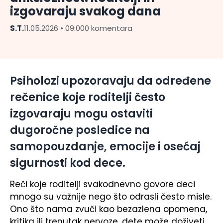
izgovaraju svakog dana
S.T.
11.05.2026 • 09:00
0 komentara
Psiholozi upozoravaju da određene
rečenice koje roditelji često
izgovaraju mogu ostaviti
dugoročne posledice na
samopouzdanje, emocije i osećaj
sigurnosti kod dece.
Reči koje roditelji svakodnevno govore deci
mnogo su važnije nego što odrasli često misle.
Ono što nama zvuči kao bezazlena opomena,
kritika ili trenutak nervoze, dete može doživeti