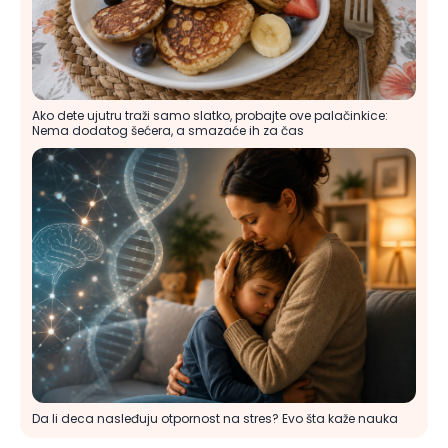
Ako dete ujutru traži samo slatko, probajte ove palačinkice:
Nema dodatog šećera, a smazaće ih za čas
Da li deca nasleđuju otpornost na stres? Evo šta kaže nauka