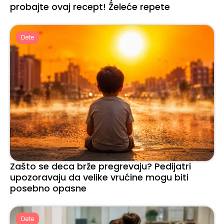
probajte ovaj recept! Želeće repete
Dete
Zašto se deca brže pregrevaju? Pedijatri
upozoravaju da velike vrućine mogu biti
posebno opasne
Dete