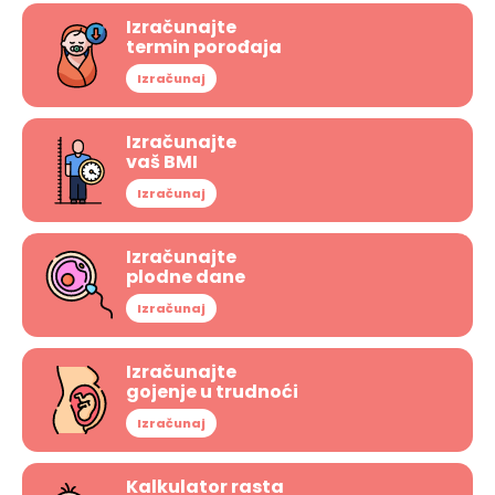
Izračunajte
termin porođaja
Izračunaj
Izračunajte
vaš BMI
Izračunaj
Izračunajte
plodne dane
Izračunaj
Izračunajte
gojenje u trudnoći
Izračunaj
Kalkulator rasta