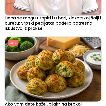
Deca se mogu utopiti i u bari, klozetskoj šolji i
buretu: Srpski pedijatar podelio potresna
iskustva iz prakse
Dete
Ako vam dete kaže „bljak“ na brokoli,