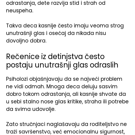
odrastanja, dete razvija stid i strah od
neuspeha.
Takva deca kasnije često imaju veoma strog
unutrašnji glas i osećaj da nikada nisu
dovoljno dobra.
Rečenice iz detinjstva često
postaju unutrašnji glas odraslih
Psiholozi objašnjavaju da se najveći problem
ne vidi odmah. Mnoga deca deluju sasvim
dobro tokom odrastanja, ali kasnije shvate da
u sebi stalno nose glas kritike, straha ili potrebe
da svima udovolje.
Zato stručnjaci naglašavaju da roditeljstvo ne
traži savršenstvo, već emocionalnu sigurnost,