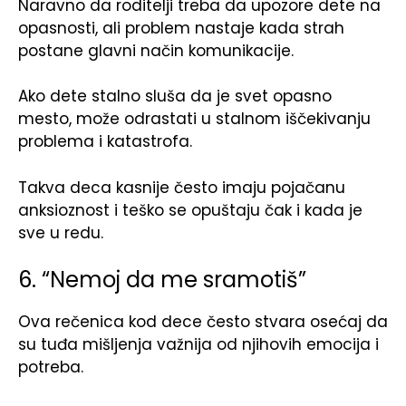
Naravno da roditelji treba da upozore dete na
opasnosti, ali problem nastaje kada strah
postane glavni način komunikacije.
Ako dete stalno sluša da je svet opasno
mesto, može odrastati u stalnom iščekivanju
problema i katastrofa.
Takva deca kasnije često imaju pojačanu
anksioznost i teško se opuštaju čak i kada je
sve u redu.
6. “Nemoj da me sramotiš”
Ova rečenica kod dece često stvara osećaj da
su tuđa mišljenja važnija od njihovih emocija i
potreba.