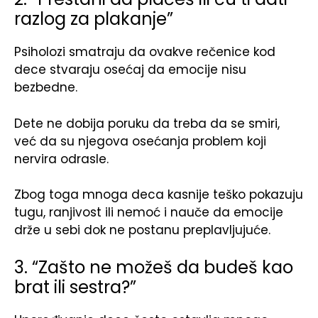
razlog za plakanje”
Psiholozi smatraju da ovakve rečenice kod
dece stvaraju osećaj da emocije nisu
bezbedne.
Dete ne dobija poruku da treba da se smiri,
već da su njegova osećanja problem koji
nervira odrasle.
Zbog toga mnoga deca kasnije teško pokazuju
tugu, ranjivost ili nemoć i nauče da emocije
drže u sebi dok ne postanu preplavljujuće.
3. “Zašto ne možeš da budeš kao
brat ili sestra?”