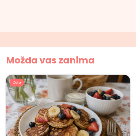
Možda vas zanima
Dete