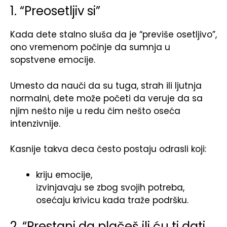
1. “Preosetljiv si”
Kada dete stalno sluša da je “previše osetljivo”,
ono vremenom počinje da sumnja u
sopstvene emocije.
Umesto da nauči da su tuga, strah ili ljutnja
normalni, dete može početi da veruje da sa
njim nešto nije u redu čim nešto oseća
intenzivnije.
Kasnije takva deca često postaju odrasli koji:
kriju emocije,
izvinjavaju se zbog svojih potreba,
osećaju krivicu kada traže podršku.
2. “Prestani da plačeš ili ću ti dati