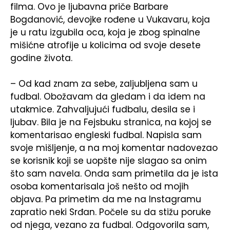
filma. Ovo je ljubavna priče Barbare
Bogdanović, devojke rođene u Vukavaru, koja
je u ratu izgubila oca, koja je zbog spinalne
mišićne atrofije u kolicima od svoje desete
godine života.
– Od kad znam za sebe, zaljubljena sam u
fudbal. Obožavam da gledam i da idem na
utakmice. Zahvaljujući fudbalu, desila se i
ljubav. Bila je na Fejsbuku stranica, na kojoj se
komentarisao engleski fudbal. Napisla sam
svoje mišljenje, a na moj komentar nadovezao
se korisnik koji se uopšte nije slagao sa onim
što sam navela. Onda sam primetila da je ista
osoba komentarisala još nešto od mojih
objava. Pa primetim da me na Instagramu
zapratio neki Srđan. Počele su da stižu poruke
od njega, vezano za fudbal. Odgovorila sam,