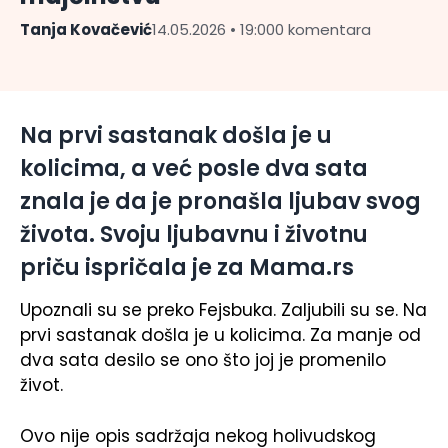
Tanja Kovačević
14.05.2026 • 19:00
0 komentara
Na prvi sastanak došla je u
kolicima, a već posle dva sata
znala je da je pronašla ljubav svog
života. Svoju ljubavnu i životnu
priču ispričala je za Mama.rs
Upoznali su se preko Fejsbuka. Zaljubili su se. Na
prvi sastanak došla je u kolicima. Za manje od
dva sata desilo se ono što joj je promenilo
život.
Ovo nije opis sadržaja nekog holivudskog