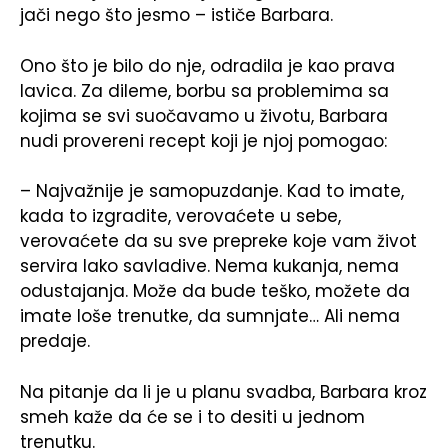
jači nego što jesmo – ističe Barbara.
Ono što je bilo do nje, odradila je kao prava
lavica. Za dileme, borbu sa problemima sa
kojima se svi suočavamo u životu, Barbara
nudi provereni recept koji je njoj pomogao:
– Najvažnije je samopuzdanje. Kad to imate,
kada to izgradite, verovaćete u sebe,
verovaćete da su sve prepreke koje vam život
servira lako savladive. Nema kukanja, nema
odustajanja. Može da bude teško, možete da
imate loše trenutke, da sumnjate… Ali nema
predaje.
Na pitanje da li je u planu svadba, Barbara kroz
smeh kaže da će se i to desiti u jednom
trenutku.