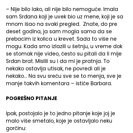
– Nije bilo lako, ali nije bilo nemoguće. Imala
sam Srđana koji je uvek bio uz mene, koji je sa
mnom išao na svaki pregled. Znate, do pre
deset godina, ja sam mogla sama da se
prebacim iz kolica u krevet. Sada to više ne
mogu. Kada smo izlazili u šetnju, u vreme dok
se stomak nije video, često su pitali da li mije
Srđan brat. Mislili su i da mi je pratnja. To
nekako ostavlja utisak, ne povredi ali je
nekako… Na svu sreću sve se to menja, sve je
manje takvih komentara – ističe Barbara.
POGREŠNO PITANJE
Ipak, postojalo je to jedno pitanje koje joj je
malo više smetalo, koje je ostavljalo neku
gorčinu: