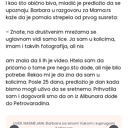
I kao što obično biva, mladić je predložio da se
upoznaju. Barbara u razgovoru za Mama.rs
kaže da je pomalo strepela od prvog susreta:
– Znate, na društvenim mrežama se
uglavnom vidi samo lice. Ja sam u kolicima,
imam i takvih fotografija, ali nis
am znala da li ih je video. Htela sam da
pričamo o tome pre nego što dođe, ali nije bilo
potrebe. Rekao mi je da zna da sam u
kolicima. Posle 25 dana, predložio je dan kada
bismo mogli uživo da se sretnemo. Prihvatila
sam i dogovorili smo da on iz Alibunara dođe
do Petrovaradina.
UVEK NASMEJANI: Barbara sa sinom Vukom i suprugom