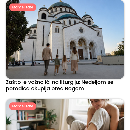
Mame i tate
Zašto je važno ići na liturgiju: Nedeljom se
porodica okuplja pred Bogom
Mame i tate