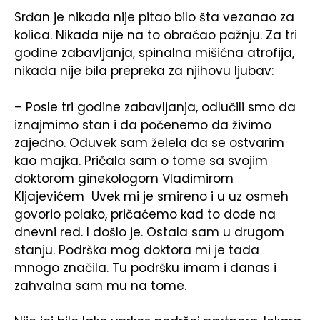
Srđan je nikada nije pitao bilo šta vezanao za
kolica. Nikada nije na to obraćao pažnju. Za tri
godine zabavljanja, spinalna mišićna atrofija,
nikada nije bila prepreka za njihovu ljubav:
– Posle tri godine zabavljanja, odlučili smo da
iznajmimo stan i da počenemo da živimo
zajedno. Oduvek sam želela da se ostvarim
kao majka. Pričala sam o tome sa svojim
doktorom ginekologom Vladimirom
Kljajevićem Uvek mi je smireno i u uz osmeh
govorio polako, pričaćemo kad to dođe na
dnevni red. I došlo je. Ostala sam u drugom
stanju. Podrška mog doktora mi je tada
mnogo značila. Tu podršku imam i danas i
zahvalna sam mu na tome.