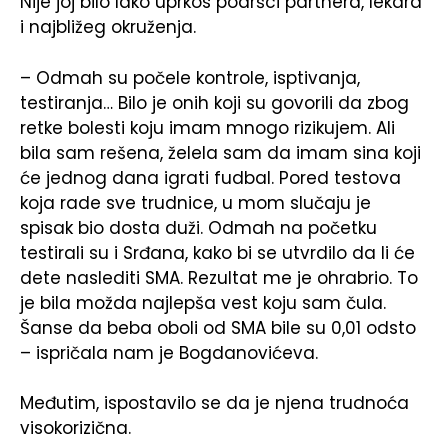
Nije joj bilo lako uprkos podršci partnera, lekara
i najbližeg okruženja.
– Odmah su počele kontrole, isptivanja,
testiranja… Bilo je onih koji su govorili da zbog
retke bolesti koju imam mnogo rizikujem. Ali
bila sam rešena, želela sam da imam sina koji
će jednog dana igrati fudbal. Pored testova
koja rade sve trudnice, u mom slučaju je
spisak bio dosta duži. Odmah na početku
testirali su i Srđana, kako bi se utvrdilo da li će
dete naslediti SMA. Rezultat me je ohrabrio. To
je bila možda najlepša vest koju sam čula.
Šanse da beba oboli od SMA bile su 0,01 odsto
– ispričala nam je Bogdanovićeva.
Međutim, ispostavilo se da je njena trudnoća
visokorizična.