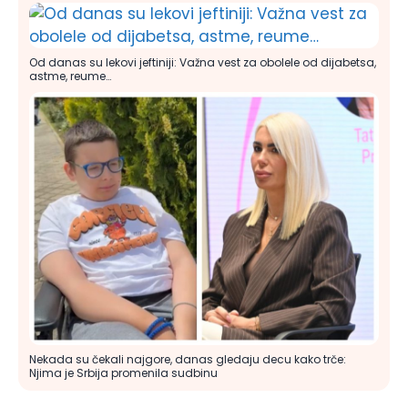
Od danas su lekovi jeftiniji: Važna vest za obolele od dijabetsa,
astme, reume…
Nekada su čekali najgore, danas gledaju decu kako trče:
Njima je Srbija promenila sudbinu