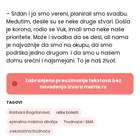
– Srđan i ja smo vereni, planirali smo svadbu.
Međutim, desile su se neke druge stvari. Došla
je korona, rodio se Vuk, imali smo neke naše
prioritete. Može i svadba da se desi, ali nama
je najvažnije da smo na okupu, da smo
podrška jedno drugom. I da smo u našem
domu srećni i najsmejani. To je naš život.
Zabranjeno preuzimanje tekstova bez
navođenja izvora mame.rs
TAGOVI
Barbara Bogdanović
retke bolesti
spinalna mišićna atrofija
Trudnoća i SMA
viskorizična trudnoća