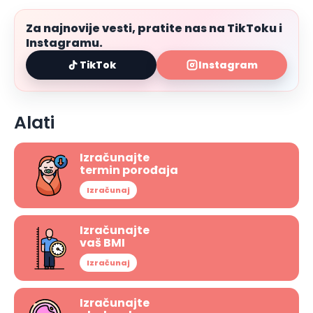
Za najnovije vesti, pratite nas na TikToku i
Instagramu.
TikTok
Instagram
Alati
Izračunajte
termin porođaja
Izračunaj
Izračunajte
vaš BMI
Izračunaj
Izračunajte