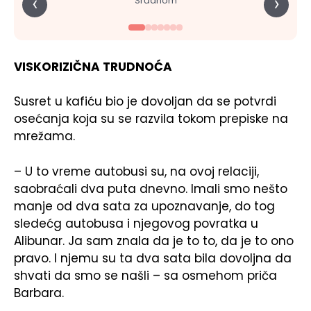
‹
›
Srđanom
VISKORIZIČNA TRUDNOĆA
Susret u kafiću bio je dovoljan da se potvrdi
osećanja koja su se razvila tokom prepiske na
mrežama.
– U to vreme autobusi su, na ovoj relaciji,
saobraćali dva puta dnevno. Imali smo nešto
manje od dva sata za upoznavanje, do tog
sledećg autobusa i njegovog povratka u
Alibunar. Ja sam znala da je to to, da je to ono
pravo. I njemu su ta dva sata bila dovoljna da
shvati da smo se našli – sa osmehom priča
Barbara.