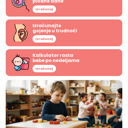
plodne dane
Izračunaj
Izračunajte
gojenje u trudnoći
Izračunaj
Kalkulator rasta
bebe po nedeljama
Izračunaj