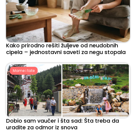
Kako prirodno rešiti žuljeve od neudobnih
cipela – jednostavni saveti za negu stopala
Mame i tate
Dobio sam vaučer i šta sad: Šta treba da
uradite za odmor iz snova