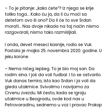
– To je pitanje: „kako ćete“? Iz njega se krije
toliko toga… Kako ću ja, da li ću moći sa
detetom ovo ili ono? Da li će to sve Srđan
morati… Nas dvoje nikada na taj način nismo
razgovarali, nismo tako razmišljlali.
I onda, devet meseci kasnije, rodio se Vuk.
Postala je majka 25. novembra 2020. godine. U
jeku korone.
– Nema ničeg lepšeg. To je bio moj san. Da
rodim sina. I još da voli fudbal. I to se ostvarilo.
Vuk danas ternira, isto kao Srđan i ja voli da
gleda utakmice. Svivolimo i navijamo za
Crvenu zvezdu. Mi često, kada se igraju
utakmice u Beogradu, ovde kod nas u
Petrovaradinu, sednemo u voz i pravac Prokop