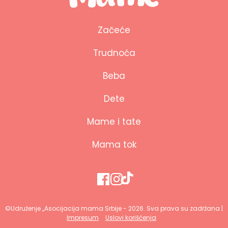
Začeće
Trudnoća
Beba
Dete
Mame i tate
Mama tok
©Udruženje ,,Asocijacija mama Srbije - 2026. Sva prava su zadržana |
Impresum
Uslovi korišćenja