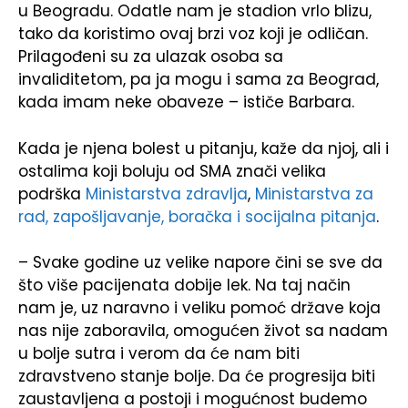
u Beogradu. Odatle nam je stadion vrlo blizu,
tako da koristimo ovaj brzi voz koji je odličan.
Prilagođeni su za ulazak osoba sa
invaliditetom, pa ja mogu i sama za Beograd,
kada imam neke obaveze – ističe Barbara.
Kada je njena bolest u pitanju, kaže da njoj, ali i
ostalima koji boluju od SMA znači velika
podrška
Ministarstva zdravlja
,
Ministarstva za
rad, zapošljavanje, boračka i socijalna pitanja
.
– Svake godine uz velike napore čini se sve da
što više pacijenata dobije lek. Na taj način
nam je, uz naravno i veliku pomoć države koja
nas nije zaboravila, omogućen život sa nadam
u bolje sutra i verom da će nam biti
zdravstveno stanje bolje. Da će progresija biti
zaustavljena a postoji i mogućnost budemo