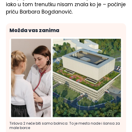
iako u tom trenutku nisam znala ko je – počinje
priču Barbara Bogdanović.
Možda vas zanima
Tiršova 2 neće biti samo bolnica: To je mesto nade i šansa za
male borce