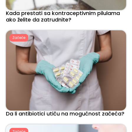
Kada prestati sa kontraceptivnim pilulama
ako želite da zatrudnite?
Začeće
Da li antibiotici utiču na mogućnost začeća?
Začeće