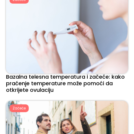
Bazalna telesna temperatura i začeće: kako
praćenje temperature može pomoći da
otkrijete ovulaciju
Začeće