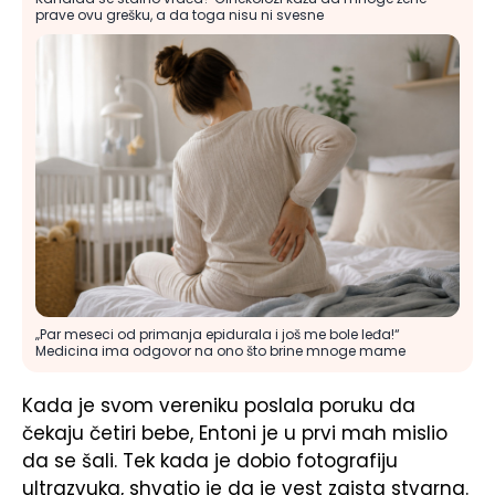
prave ovu grešku, a da toga nisu ni svesne
„Par meseci od primanja epidurala i još me bole leđa!“
Medicina ima odgovor na ono što brine mnoge mame
Kada je svom vereniku poslala poruku da
čekaju četiri bebe, Entoni je u prvi mah mislio
da se šali. Tek kada je dobio fotografiju
ultrazvuka, shvatio je da je vest zaista stvarna.