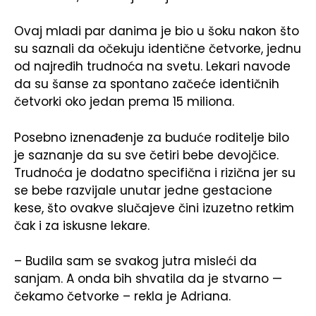
Ovaj mladi par danima je bio u šoku nakon što
su saznali da očekuju identične četvorke, jednu
od najređih trudnoća na svetu. Lekari navode
da su šanse za spontano začeće identičnih
četvorki oko jedan prema 15 miliona.
Posebno iznenađenje za buduće roditelje bilo
je saznanje da su sve četiri bebe devojčice.
Trudnoća je dodatno specifična i rizična jer su
se bebe razvijale unutar jedne gestacione
kese, što ovakve slučajeve čini izuzetno retkim
čak i za iskusne lekare.
– Budila sam se svakog jutra misleći da
sanjam. A onda bih shvatila da je stvarno —
čekamo četvorke – rekla je Adriana.