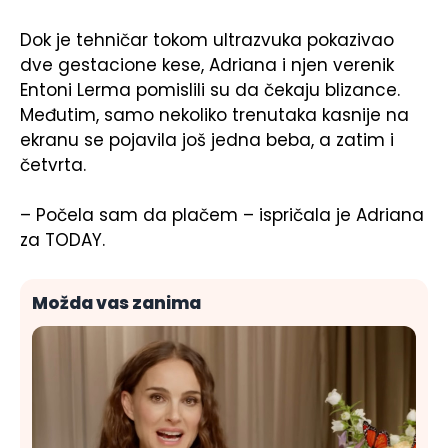
Dok je tehničar tokom ultrazvuka pokazivao
dve gestacione kese, Adriana i njen verenik
Entoni Lerma pomislili su da čekaju blizance.
Međutim, samo nekoliko trenutaka kasnije na
ekranu se pojavila još jedna beba, a zatim i
četvrta.
– Počela sam da plačem – ispričala je Adriana
za TODAY.
Možda vas zanima