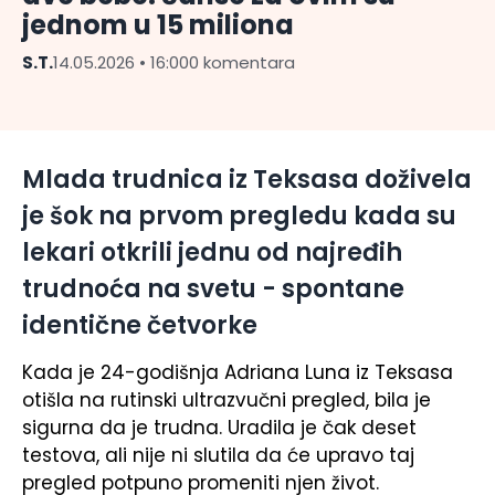
jednom u 15 miliona
S.T.
14.05.2026 • 16:00
0 komentara
Mlada trudnica iz Teksasa doživela
je šok na prvom pregledu kada su
lekari otkrili jednu od najređih
trudnoća na svetu - spontane
identične četvorke
Kada je 24-godišnja Adriana Luna iz Teksasa
otišla na rutinski ultrazvučni pregled, bila je
sigurna da je trudna. Uradila je čak deset
testova, ali nije ni slutila da će upravo taj
pregled potpuno promeniti njen život.