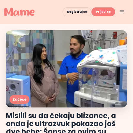
Skip
to
Men
Registruj se
Prijavi se
content
Začeće
Mislili su da čekaju blizance, a
onda je ultrazvuk pokazao još
dve bebe: Šanse za ovim su