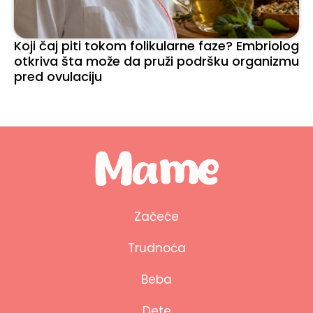
Koji čaj piti tokom folikularne faze? Embriolog
otkriva šta može da pruži podršku organizmu
pred ovulaciju
Začeće
Trudnoća
Beba
Dete