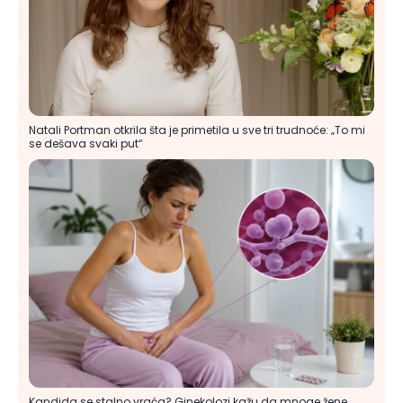
Natali Portman otkrila šta je primetila u sve tri trudnoće: „To mi
se dešava svaki put“
Kandida se stalno vraća? Ginekolozi kažu da mnoge žene