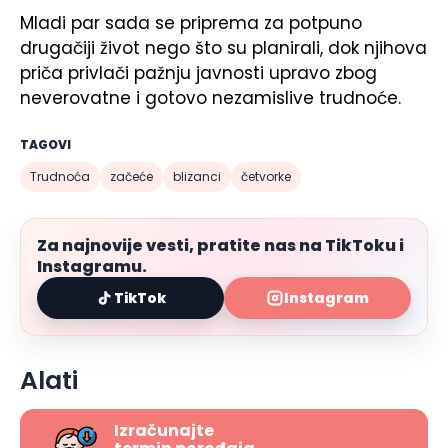
Mladi par sada se priprema za potpuno
drugačiji život nego što su planirali, dok njihova
priča privlači pažnju javnosti upravo zbog
neverovatne i gotovo nezamislive trudnoće.
TAGOVI
Trudnoća
začeće
blizanci
četvorke
Za najnovije vesti, pratite nas na TikToku i
Instagramu.
TikTok
Instagram
Alati
Izračunajte