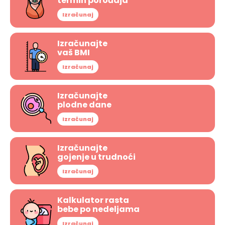
termin porođaja
Izračunaj
Izračunajte
vaš BMI
Izračunaj
Izračunajte
plodne dane
Izračunaj
Izračunajte
gojenje u trudnoći
Izračunaj
Kalkulator rasta
bebe po nedeljama
Izračunaj