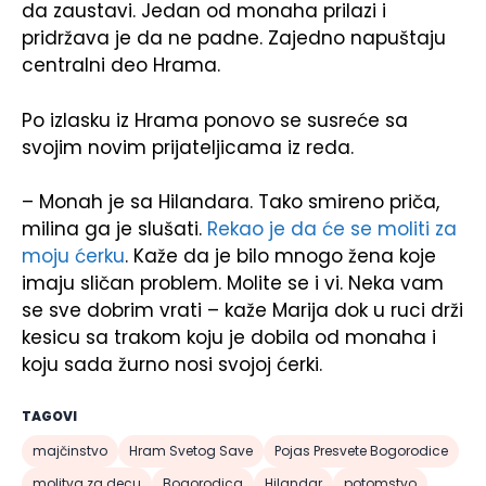
da zaustavi. Jedan od monaha prilazi i
pridržava je da ne padne. Zajedno napuštaju
centralni deo Hrama.
Po izlasku iz Hrama ponovo se susreće sa
svojim novim prijateljicama iz reda.
– Monah je sa Hilandara. Tako smireno priča,
milina ga je slušati.
Rekao je da će se moliti za
moju ćerku
. Kaže da je bilo mnogo žena koje
imaju sličan problem. Molite se i vi. Neka vam
se sve dobrim vrati – kaže Marija dok u ruci drži
kesicu sa trakom koju je dobila od monaha i
koju sada žurno nosi svojoj ćerki.
TAGOVI
majčinstvo
Hram Svetog Save
Pojas Presvete Bogorodice
molitva za decu
Bogorodica
Hilandar
potomstvo