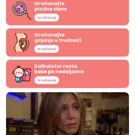
Izračunajte
plodne dane
Izračunaj
Izračunajte
gojenje u trudnoći
Izračunaj
Kalkulator rasta
bebe po nedeljama
Izračunaj