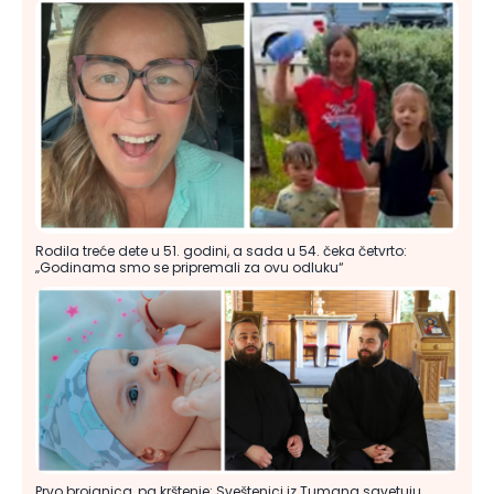
Rodila treće dete u 51. godini, a sada u 54. čeka četvrto:
„Godinama smo se pripremali za ovu odluku“
Prvo brojanica, pa krštenje: Sveštenici iz Tumana savetuju