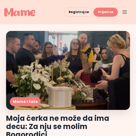
Skip
to
Men
Registruj se
Prijavi se
content
Mame i tate
Moja ćerka ne može da ima
decu: Za nju se molim
Bogorodici