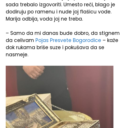
sada trebalo izgovoriti. Umesto reči, blago je
dodiruju po ramenu i nude joj flašicu vode.
Marija odbija, voda joj ne treba.
– Samo da mi danas bude dobro, da stignem
da celivam
Pojas Presvete Bogorodice
– kaže
dok rukama briše suze i pokušava da se
nasmeje.