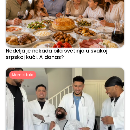
Nedelja je nekada bila svetinja u svakoj
srpskoj kući. A danas?
Mame i tate