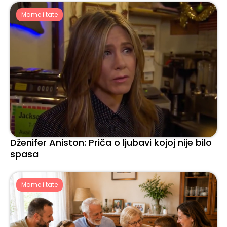
Mame i tate
Dženifer Aniston: Priča o ljubavi kojoj nije bilo
spasa
Mame i tate