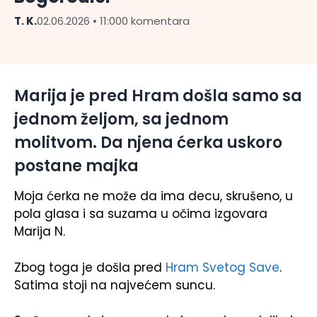
T. K.
02.06.2026 • 11:00
0 komentara
Marija je pred Hram došla samo sa
jednom željom, sa jednom
molitvom. Da njena ćerka uskoro
postane majka
Moja ćerka ne može da ima decu, skrušeno, u
pola glasa i sa suzama u očima izgovara
Marija N.
Zbog toga je došla pred
Hram Svetog Save
.
Satima stoji na najvećem suncu.