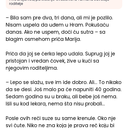
roditelje
– Bila sam pre dva, tri dana, ali mi je pozlilo.
Nisam uspela da uđem u Hram. Pokušaću
danas. Ako ne uspem, doći ću sutra – sa
blagim osmehom priča Marija.
Priča da joj se ćerka lepo udala. Suprug joj je
pristojan i vredan čovek, žive u kući sa
njegovim roditeljima.
– Lepo se slažu, sve im ide dobro. Ali… To nikako
da se desi. Još malo pa će napuniti 40 godina.
Sedam godina su u braku, ali bebe još nema.
Išli su kod lekara, nema šta nisu probali…
Posle ovih reči suze su same krenule. Oko nje
svi ćute. Niko ne zna koja je prava reč koju bi