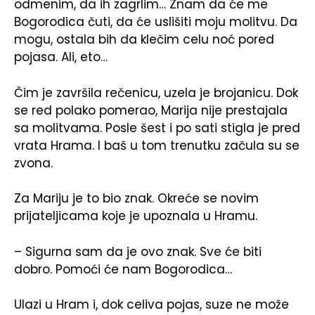
odmenim, da ih zagrlim… Znam da će me
Bogorodica čuti, da će uslišiti moju molitvu. Da
mogu, ostala bih da klečim celu noć pored
pojasa. Ali, eto…
Čim je završila rečenicu, uzela je brojanicu. Dok
se red polako pomerao, Marija nije prestajala
sa molitvama. Posle šest i po sati stigla je pred
vrata Hrama. I baš u tom trenutku začula su se
zvona.
Za Mariju je to bio znak. Okreće se novim
prijateljicama koje je upoznala u Hramu.
– Sigurna sam da je ovo znak. Sve će biti
dobro. Pomoći će nam Bogorodica…
Ulazi u Hram i, dok celiva pojas, suze ne može