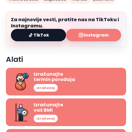
Za najnovije vesti, pratite nas na TikToku i
Instagramu.
TikTok
Instagram
Alati
Izračunajte
termin porođaja
Izračunaj
Izračunajte
vaš BMI
Izračunaj