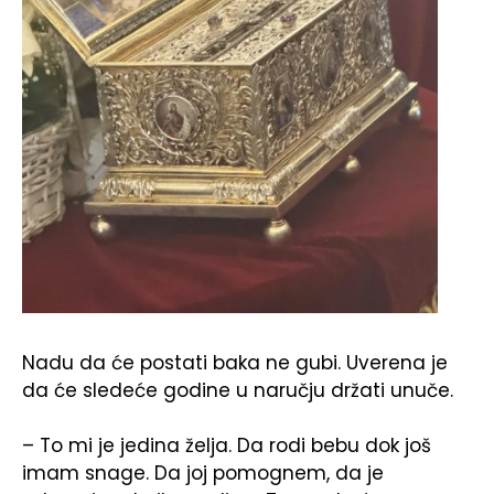
Nadu da će postati baka ne gubi. Uverena je
da će sledeće godine u naručju držati unuče.
– To mi je jedina želja. Da rodi bebu dok još
imam snage. Da joj pomognem, da je