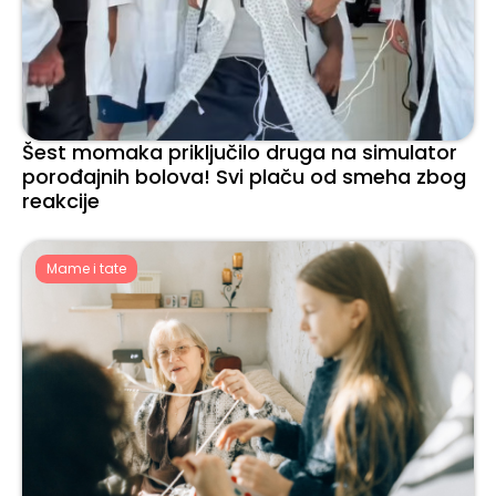
Šest momaka priključilo druga na simulator
porođajnih bolova! Svi plaču od smeha zbog
reakcije
Mame i tate