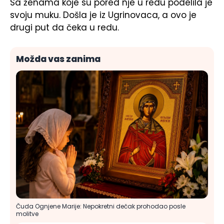
Sa ženama koje su pored nje u redu podelila je
svoju muku. Došla je iz Ugrinovaca, a ovo je
drugi put da čeka u redu.
Možda vas zanima
Čuda Ognjene Marije: Nepokretni dečak prohodao posle
molitve