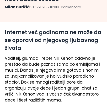
Milan Đuričić
13.05.2026 • 10:00
0 komentara
Internet već godinama ne može da
se oporavi od njegovog ljubavnog
života
Voditelj, glumac i reper
Nik Kenon
odavno je
prestao da bude poznat samo po emisijama i
muzici. Danas je njegovo ime gotovo sinonim
za „najkomplikovanije holivudsko porodično
stablo“. Dok se mnogi roditelji bore da
organizuju dvoje dece i jedan grupni chat za
vrtić, Nik Kenon vodi život sa čak dvanaestoro
dece i šest različitih mama.