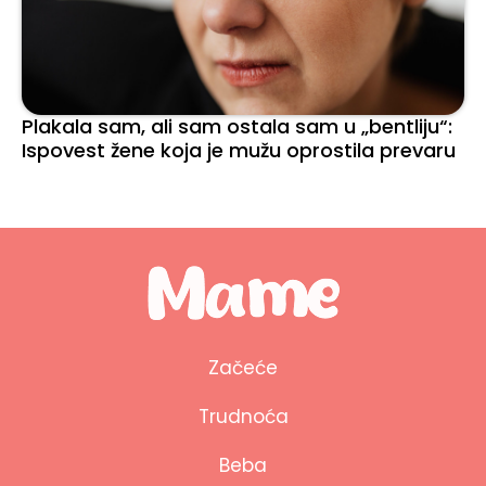
Plakala sam, ali sam ostala sam u „bentliju“:
Ispovest žene koja je mužu oprostila prevaru
Začeće
Trudnoća
Beba