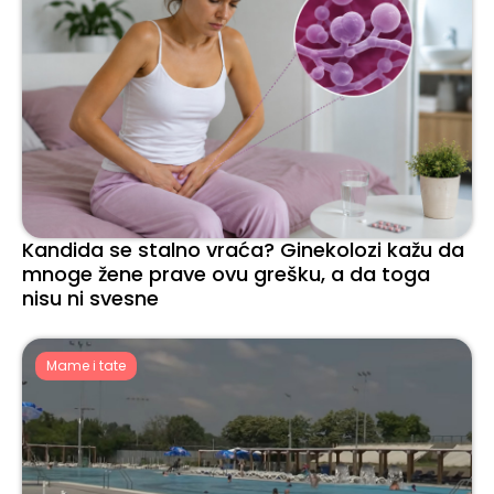
Kandida se stalno vraća? Ginekolozi kažu da
mnoge žene prave ovu grešku, a da toga
nisu ni svesne
Mame i tate