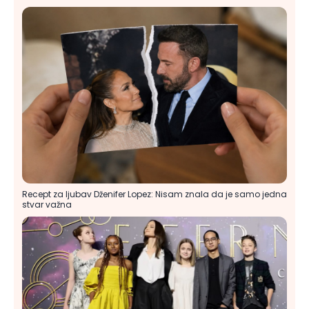
Recept za ljubav Dženifer Lopez: Nisam znala da je samo jedna
stvar važna