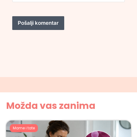
Možda vas zanima
Mame i tate