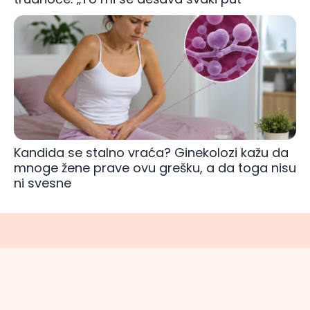
Kandida se stalno vraća? Ginekolozi kažu da
mnoge žene prave ovu grešku, a da toga nisu
ni svesne