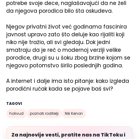
potrebe svoje dece, naglašavajući da ne želi
da njegova porodica bilo šta oskudeva.
Njegov privatni život već godinama fascinira
javnost upravo zato što deluje kao rijaliti koji
niko nije tražio, ali svi gledaju. Dok jedni
smatraju da je reč o modernoj verziji velike
porodice, drugi su u šoku zbog brzine kojom se
njegovo potomstvo širilo poslednjih godina.
A internet i dalje ima isto pitanje: kako izgleda
porodični ručak kada se pojave baš svi?
TAGOVI
holivud
poznati roditelji
Nik Kenon
Za najnovije vesti, pratite nas na TikToku i