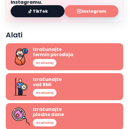
Instagramu.
TikTok
Instagram
Alati
Izračunajte
termin porođaja
Izračunaj
Izračunajte
vaš BMI
Izračunaj
Izračunajte
plodne dane
Izračunaj