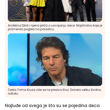
Anđelina Džoli i njena priča o usvajanju dece: Majčinstvo koje je
promenilo pogled na porodicu
Ćerka Toma Kruza više se ne preziva Kruz: Donela veliku životnu
odluku
Najluđe od svega je što su se pojedina deca