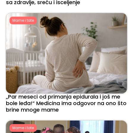
sa zdravlje, sreću i isceljenje
Mame i tate
„Par meseci od primanja epidurala i još me
bole leđa!“ Medicina ima odgovor na ono što
brine mnoge mame
Mame i tate