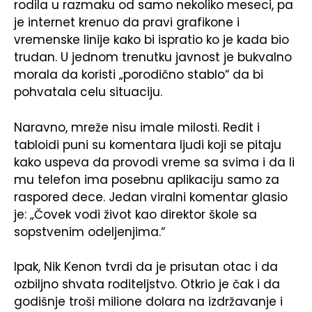
rodila u razmaku od samo nekoliko meseci, pa
je internet krenuo da pravi grafikone i
vremenske linije kako bi ispratio ko je kada bio
trudan. U jednom trenutku javnost je bukvalno
morala da koristi „porodično stablo“ da bi
pohvatala celu situaciju.
Naravno, mreže nisu imale milosti. Redit i
tabloidi puni su komentara ljudi koji se pitaju
kako uspeva da provodi vreme sa svima i da li
mu telefon ima posebnu aplikaciju samo za
raspored dece. Jedan viralni komentar glasio
je: „Čovek vodi život kao direktor škole sa
sopstvenim odeljenjima.“
Ipak, Nik Kenon tvrdi da je prisutan otac i da
ozbiljno shvata roditeljstvo. Otkrio je čak i da
godišnje troši milione dolara na izdržavanje i