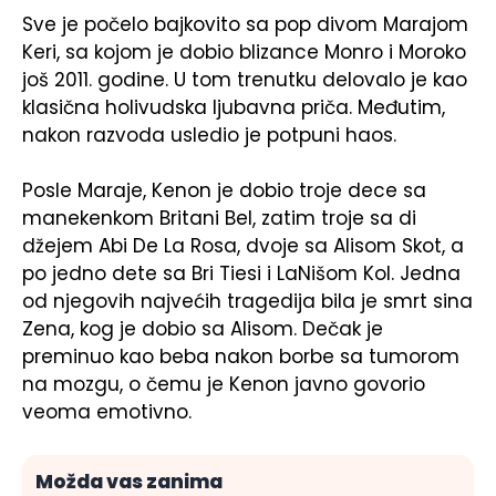
Sve je počelo bajkovito sa pop divom
Marajom
Keri
, sa kojom je dobio blizance Monro i Moroko
još 2011. godine. U tom trenutku delovalo je kao
klasična holivudska ljubavna priča. Međutim,
nakon razvoda usledio je potpuni haos.
Posle Maraje, Kenon je dobio troje dece sa
manekenkom Britani Bel, zatim troje sa di
džejem Abi De La Rosa, dvoje sa Alisom Skot, a
po jedno dete sa Bri Tiesi i LaNišom Kol. Jedna
od njegovih najvećih tragedija bila je smrt sina
Zena, kog je dobio sa Alisom. Dečak je
preminuo kao beba nakon borbe sa tumorom
na mozgu, o čemu je Kenon javno govorio
veoma emotivno.
Možda vas zanima