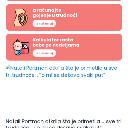
Izračunajte
gojenje u trudnoći
Izračunaj
Kalkulator rasta
bebe po nedeljama
Izračunaj
Natali Portman otkrila šta je primetila u sve tri
trudnoće: „To mi se dešava svaki put“