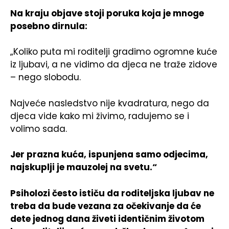
Na kraju objave stoji poruka koja je mnoge
posebno dirnula:
„Koliko puta mi roditelji gradimo ogromne kuće
iz ljubavi, a ne vidimo da djeca ne traže zidove
– nego slobodu.
Najveće nasledstvo nije kvadratura, nego da
djeca vide kako mi živimo, radujemo se i
volimo sada.
Jer prazna kuća, ispunjena samo odjecima,
najskuplji je mauzolej na svetu.“
Psiholozi često ističu da roditeljska ljubav ne
treba da bude vezana za očekivanje da će
dete jednog dana živeti identičnim životom