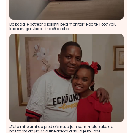
Do kada je potrebno koristiti bebi monitor? Roditelji otkrivaju
kada su ga izbacili iz dečje sobe
„Tata mi je umirao pred očima, a ja nisam znala kako da
nastavim dalje“: Ova tinejdžerka dirnula je milione