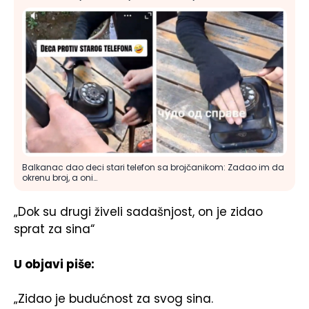
Balkanac dao deci stari telefon sa brojčanikom: Zadao im da
okrenu broj, a oni…
„Dok su drugi živeli sadašnjost, on je zidao
sprat za sina“
U objavi piše:
„Zidao je budućnost za svog sina.