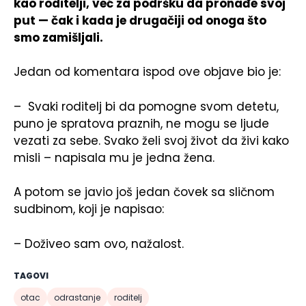
kao roditelji, već za podršku da pronađe svoj
put — čak i kada je drugačiji od onoga što
smo zamišljali.
Jedan od komentara ispod ove objave bio je:
– Svaki roditelj bi da pomogne svom detetu,
puno je spratova praznih, ne mogu se ljude
vezati za sebe. Svako želi svoj život da živi kako
misli – napisala mu je jedna žena.
A potom se javio još jedan čovek sa sličnom
sudbinom, koji je napisao:
– Doživeo sam ovo, nažalost.
TAGOVI
otac
odrastanje
roditelj