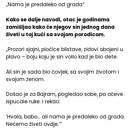
„Nama je predaleko od grada“
Kako se dalje navodi, otac je godinama
zamišljao kako će njegov sin jednog dana
živeti u toj kući sa svojom porodicom.
„Prozori sjajni, pločice blistave, zidovi obojeni u
plavo – boju koju je sin volio kad je bio dete.
Ali sin je sada bio čovjek, sa svojim životom i
svojom ženom.
Došao je za Bajram, pogledao sobe, pa očeve
ispucale ruke. I rekao:
‘Hvala, babo… ali nama je predaleko od grada.
Nećemo živeti ovdje.’“