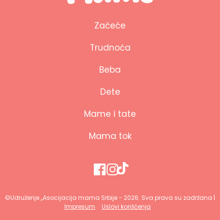
Začeće
Trudnoća
Beba
Dete
Mame i tate
Mama tok
©Udruženje ,,Asocijacija mama Srbije - 2026. Sva prava su zadržana |
Impresum
Uslovi korišćenja