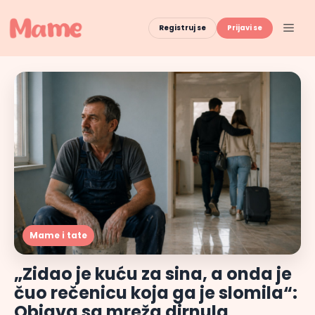
Skip
to
Men
Registruj se
Prijavi se
content
Mame i tate
„Zidao je kuću za sina, a onda je
čuo rečenicu koja ga je slomila“:
Objava sa mreža dirnula