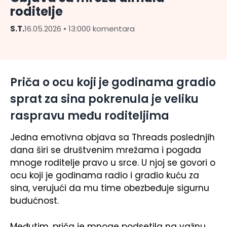
roditelje
S.T.
16.05.2026 • 13:00
0 komentara
Priča o ocu koji je godinama gradio
sprat za sina pokrenula je veliku
raspravu među roditeljima
Jedna emotivna objava sa Threads poslednjih
dana širi se društvenim mrežama i pogađa
mnoge roditelje pravo u srce. U njoj se govori o
ocu koji je godinama radio i gradio kuću za
sina, verujući da mu time obezbeđuje sigurnu
budućnost.
Međutim, priča je mnoge podsetila na važnu