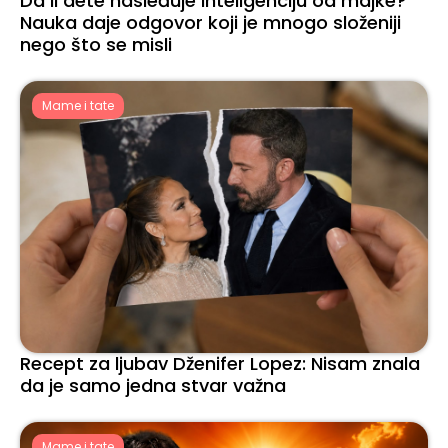
Da li dete nasleđuje inteligenciju od majke?
Nauka daje odgovor koji je mnogo složeniji
nego što se misli
Mame i tate
Recept za ljubav Dženifer Lopez: Nisam znala
da je samo jedna stvar važna
Mame i tate