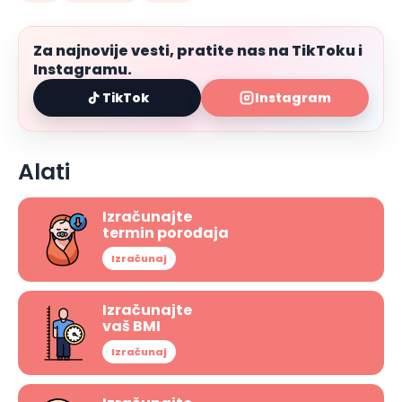
Za najnovije vesti, pratite nas na TikToku i
Instagramu.
TikTok
Instagram
Alati
Izračunajte
termin porođaja
Izračunaj
Izračunajte
vaš BMI
Izračunaj