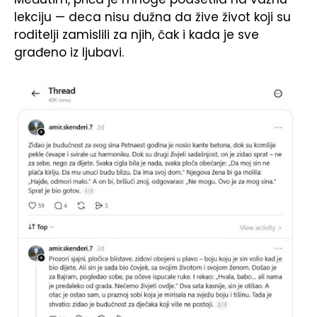
lekciju — deca nisu dužna da žive život koji su
roditelji zamislili za njih, čak i kada je sve
građeno iz ljubavi.