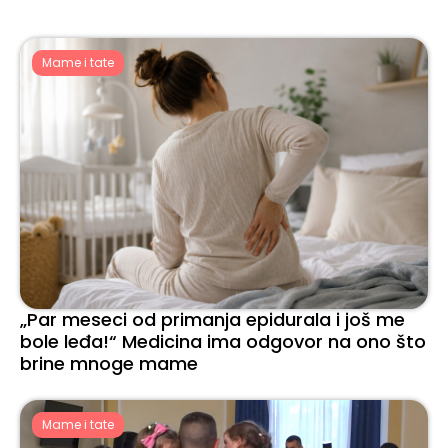
Mame i tate
„Par meseci od primanja epidurala i još me
bole leđa!“ Medicina ima odgovor na ono što
brine mnoge mame
Mame i tate