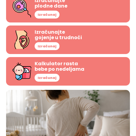
Izračunajte
plodne dane
Izračunaj
Izračunajte
gojenje u trudnoći
Izračunaj
Kalkulator rasta
bebe po nedeljama
Izračunaj