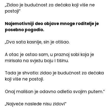
„Zidao je budućnost za dečaka koji više ne
postoji“
Najemotivniji deo objave mnoge roditelje je
posebno pogodio.
„Dva sata kasnije, sin je otišao.
A otac je ostao sam, u praznoj sobi koja je
mirisala na svježu boju i tišinu.
Tada je shvatio: zidao je budućnost za dečaka
koji više ne postoji.
Onaj mališan je odavno odletio svojim putem.“
„Najveće nasleđe nisu zidovi“