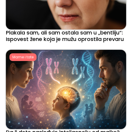
Plakala sam, ali sam ostala sam u „bentliju“:
Ispovest žene koja je mužu oprostila prevaru
Mame i tate