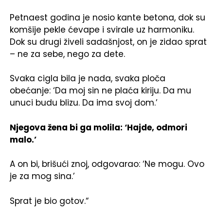
Petnaest godina je nosio kante betona, dok su
komšije pekle ćevape i svirale uz harmoniku.
Dok su drugi živeli sadašnjost, on je zidao sprat
– ne za sebe, nego za dete.
Svaka cigla bila je nada, svaka ploča
obećanje: ‘Da moj sin ne plaća kiriju. Da mu
unuci budu blizu. Da ima svoj dom.’
Njegova žena bi ga molila: ‘Hajde, odmori
malo.’
A on bi, brišući znoj, odgovarao: ‘Ne mogu. Ovo
je za mog sina.’
Sprat je bio gotov.“