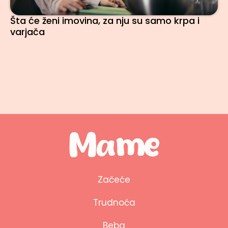
Šta će ženi imovina, za nju su samo krpa i
varjača
Začeće
Trudnoća
Beba