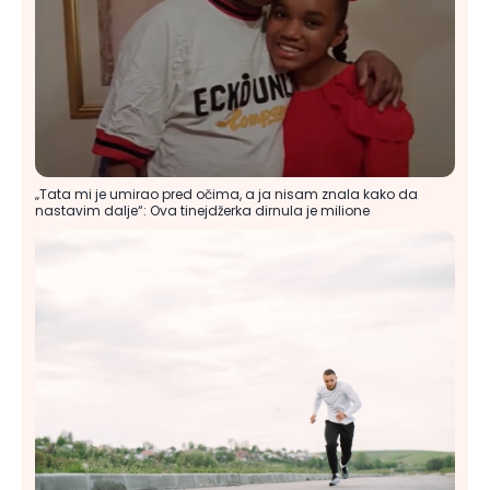
„Tata mi je umirao pred očima, a ja nisam znala kako da
nastavim dalje“: Ova tinejdžerka dirnula je milione