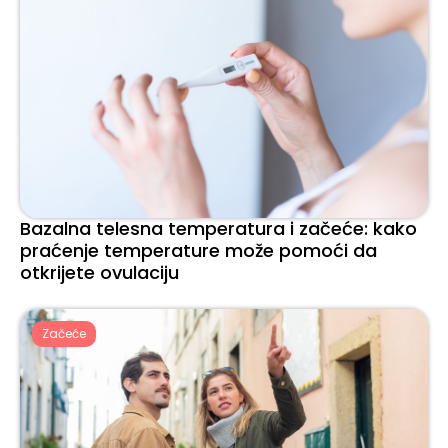
Bazalna telesna temperatura i začeće: kako
praćenje temperature može pomoći da
otkrijete ovulaciju
Začeće