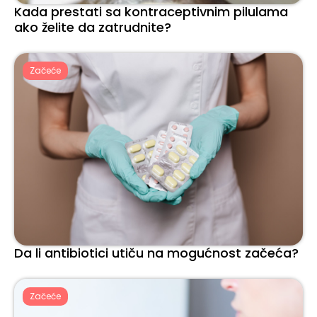
Kada prestati sa kontraceptivnim pilulama
ako želite da zatrudnite?
Začeće
Da li antibiotici utiču na mogućnost začeća?
Začeće