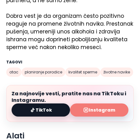
partnera, a ne samo žene.
Dobra vest je da organizam često pozitivno
reaguje na promene životnih navika. Prestanak
pušenja, umereniji unos alkohola i zdravija
ishrana mogu doprineti poboljšanju kvaliteta
sperme već nakon nekoliko meseci.
TAGOVI
otac
planiranje porodice
kvalitet sperme
životne navike
Za najnovije vesti, pratite nas na TikToku i
Instagramu.
TikTok
Instagram
Alati