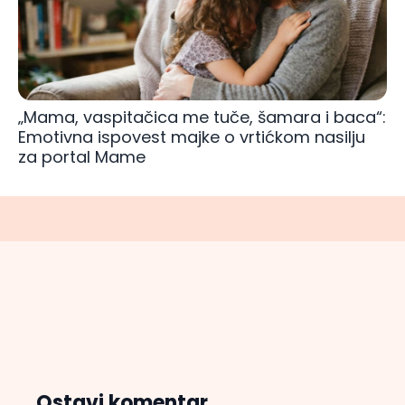
„Mama, vaspitačica me tuče, šamara i baca“:
Emotivna ispovest majke o vrtićkom nasilju
za portal Mame
Ostavi komentar