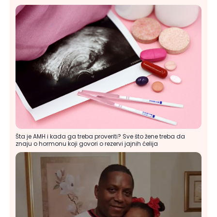
Šta je AMH i kada ga treba proveriti? Sve što žene treba da
znaju o hormonu koji govori o rezervi jajnih ćelija