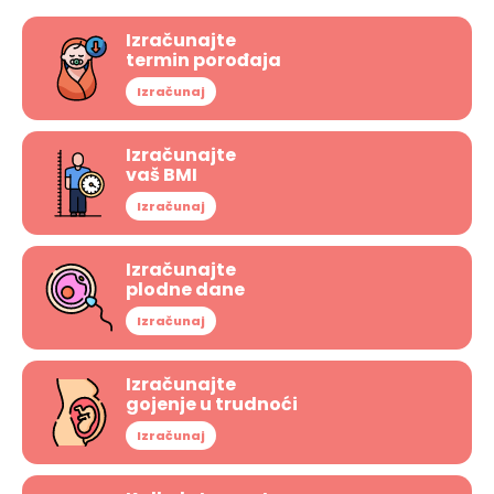
Izračunajte
termin porođaja
Izračunaj
Izračunajte
vaš BMI
Izračunaj
Izračunajte
plodne dane
Izračunaj
Izračunajte
gojenje u trudnoći
Izračunaj