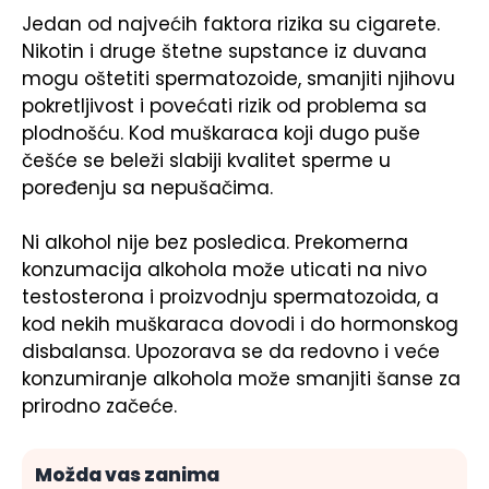
Jedan od najvećih faktora rizika su cigarete.
Nikotin i druge štetne supstance iz duvana
mogu oštetiti spermatozoide, smanjiti njihovu
pokretljivost i povećati rizik od problema sa
plodnošću. Kod muškaraca koji dugo puše
češće se beleži slabiji kvalitet sperme u
poređenju sa nepušačima.
Ni alkohol nije bez posledica. Prekomerna
konzumacija alkohola može uticati na nivo
testosterona i proizvodnju spermatozoida, a
kod nekih muškaraca dovodi i do hormonskog
disbalansa. Upozorava se da redovno i veće
konzumiranje alkohola može smanjiti šanse za
prirodno začeće.
Možda vas zanima