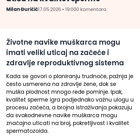
Milan Đuričić
17.05.2026 • 19:00
0 komentara
Životne navike muškarca mogu
imati veliki uticaj na začeće i
zdravlje reproduktivnog sistema
Kada se govori o planiranju trudnoće, pažnja je
često usmerena na zdravlje žene, dok se
muška plodnost mnogo ređe pominje. Ipak,
kvalitet sperme igra podjednako važnu ulogu u
procesu začeća, a brojna istraživanja pokazuju
da svakodnevne navike muškarca mogu
značajno uticati na broj, pokretljivost i kvalitet
spermatozoida.