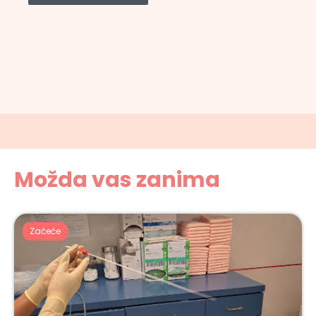
Možda vas zanima
Začeće