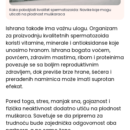
Kako poboljšati kvalitet spermatozoida: Navike koje mogu
uticati na plodnost muškaraca
Ishrana takođe ima važnu ulogu. Organizam
za proizvodnju kvalitetnih spermatozoida
koristi vitamine, minerale i antioksidanse koje
unosimo hranom. Ishrana bogata voćem,
povrćem, zdravim mastima, ribom i proteinima
povezuje se sa boljim reproduktivnim
zdravljem, dok previše brze hrane, šećera i
prerađenih namirnica može imati suprotan
efekat.
Pored toga, stres, manjak sna, gojaznost i
fizička neaktivnost dodatno utiču na plodnost
muškarca. Savetuje se da priprema za
trudnoću bude zajednička odgovornost oba