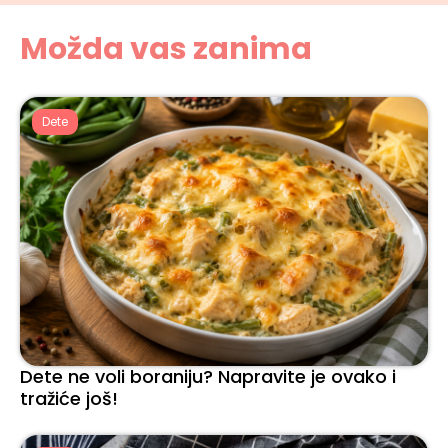
Možda vas zanima
Dete
Dete ne voli boraniju? Napravite je ovako i
tražiće još!