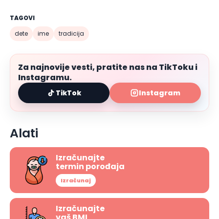
TAGOVI
dete
ime
tradicija
Za najnovije vesti, pratite nas na TikToku i
Instagramu.
TikTok
Instagram
Alati
Izračunajte
termin porođaja
Izračunaj
Izračunajte
vaš BMI