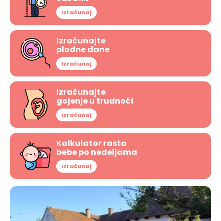
Izračunaj
Izračunajte
plodne dane
Izračunaj
Izračunajte
gojenje u trudnoći
Izračunaj
Kalkulator rasta
bebe po nedeljama
Izračunaj