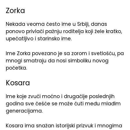
Zorka
Nekada veoma često ime u Srbiji, danas
ponovo privlači pažnju roditelja koji žele kratko,
upečatljivo i starinsko ime.
Ime Zorka povezano je sa zorom i svetlošću, pa
mnogi smatraju da nosi simboliku novog
početka.
Kosara
Ime koje zvuči moćno i drugačije poslednjih
godina sve češće se može čuti među mlađim
generacijama.
Kosara ima snažan istorijski prizvuk i mnogima