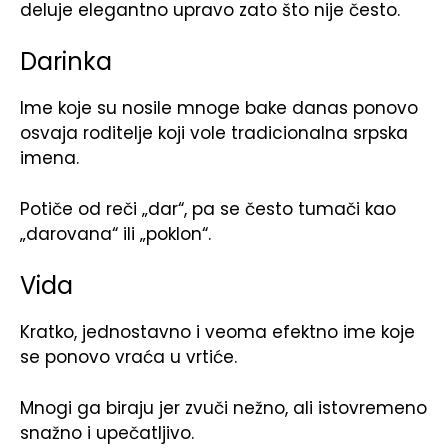
deluje elegantno upravo zato što nije često.
Darinka
Ime koje su nosile mnoge bake danas ponovo
osvaja roditelje koji vole tradicionalna srpska
imena.
Potiče od reči „dar“, pa se često tumači kao
„darovana“ ili „poklon“.
Vida
Kratko, jednostavno i veoma efektno ime koje
se ponovo vraća u vrtiće.
Mnogi ga biraju jer zvuči nežno, ali istovremeno
snažno i upečatljivo.