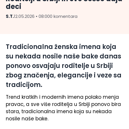
deci
S.T.
12.05.2026 • 08:00
0 komentara
Tradicionalna ženska imena koja
su nekada nosile naše bake danas
ponovo osvajaju roditelje u Srbiji
zbog značenja, elegancije i veze sa
tradicijom.
Trend kratkih i modernih imena polako menja
pravac, a sve više roditelja u Srbiji ponovo bira
stara, tradicionalna imena koja su nekada
nosile naše bake.