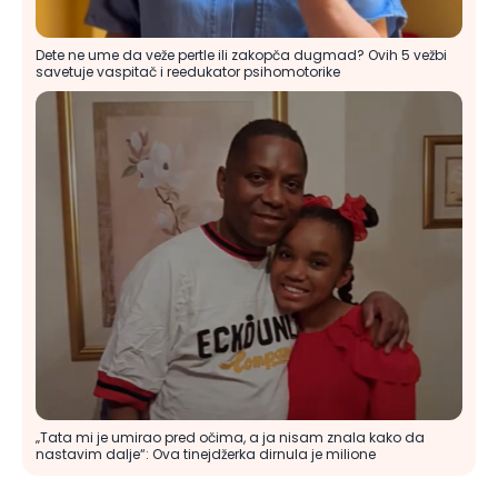
Dete ne ume da veže pertle ili zakopča dugmad? Ovih 5 vežbi
savetuje vaspitač i reedukator psihomotorike
„Tata mi je umirao pred očima, a ja nisam znala kako da
nastavim dalje“: Ova tinejdžerka dirnula je milione