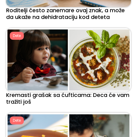
Roditelji često zanemare ovaj znak, a može
da ukaže na dehidrataciju kod deteta
Dete
Kremasti grašak sa ćufticama: Deca će vam
tražiti još
Dete