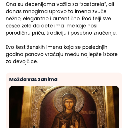
Ona su decenijama važila za “zastarela”, ali
danas mnogima upravo ta imena zvuče
nežno, elegantno i autentično. Roditelji sve
češće žele da dete ima ime koje nosi
porodičnu priču, tradiciju i posebno značenje.
Evo šest ženskih imena koja se poslednjih
godina ponovo vraćaju među najlepše izbore
za devojčice.
Možda vas zanima