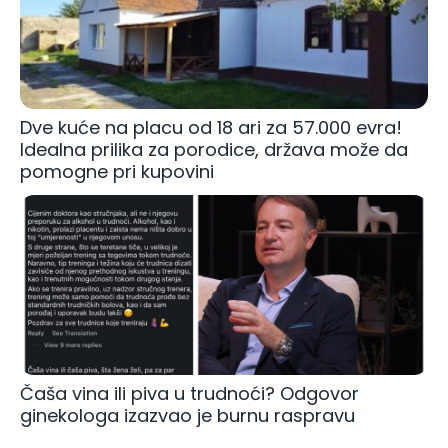
Dve kuće na placu od 18 ari za 57.000 evra!
Idealna prilika za porodice, država može da
pomogne pri kupovini
Čaša vina ili piva u trudnoći? Odgovor
ginekologa izazvao je burnu raspravu