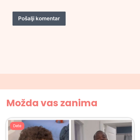
Možda vas zanima
Dete