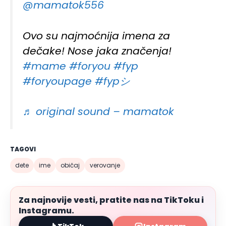
@mamatok556
Ovo su najmoćnija imena za
dečake! Nose jaka značenja!
#mame
#foryou
#fyp
#foryoupage
#fypシ゚
♬ original sound – mamatok
TAGOVI
dete
ime
običaj
verovanje
Za najnovije vesti, pratite nas na TikToku i
Instagramu.