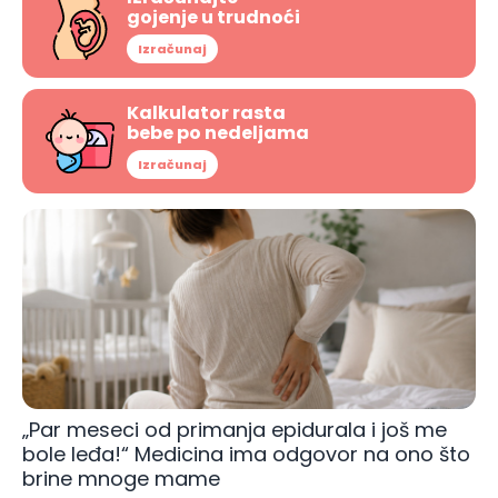
gojenje u trudnoći
Izračunaj
Kalkulator rasta
bebe po nedeljama
Izračunaj
„Par meseci od primanja epidurala i još me
bole leđa!“ Medicina ima odgovor na ono što
brine mnoge mame