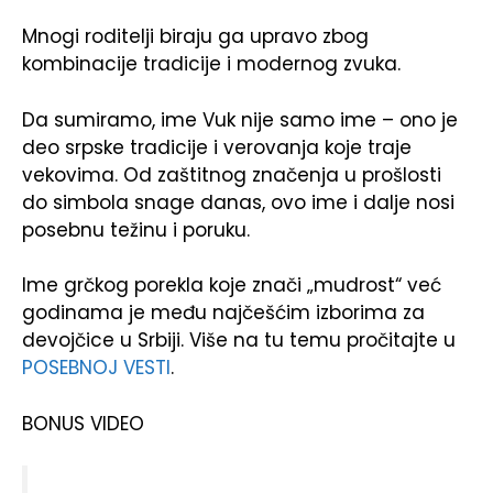
Mnogi roditelji biraju ga upravo zbog
kombinacije tradicije i modernog zvuka.
Da sumiramo, ime Vuk nije samo ime – ono je
deo srpske tradicije i verovanja koje traje
vekovima. Od zaštitnog značenja u prošlosti
do simbola snage danas, ovo ime i dalje nosi
posebnu težinu i poruku.
Ime grčkog porekla koje znači „mudrost“ već
godinama je među najčešćim izborima za
devojčice u Srbiji. Više na tu temu pročitajte u
POSEBNOJ VESTI
.
BONUS VIDEO