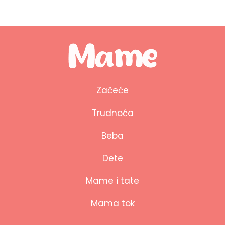
Začeće
Trudnoća
Beba
Dete
Mame i tate
Mama tok