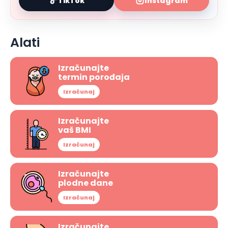
TikTok
Instagram
Alati
Izračunajte
termin porođaja
Izračunaj
Izračunajte
vaš BMI
Izračunaj
Izračunajte
plodne dane
Izračunaj
Izračunajte