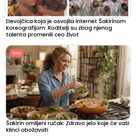
Devojčica koja je osvojila internet Šakirinom
koreografijom: Roditelji su zbog njenog
talenta promenili ceo život
Dete
Šakirin omiljeni ručak: Zdravo jelo koje će vaši
klinci obožavati