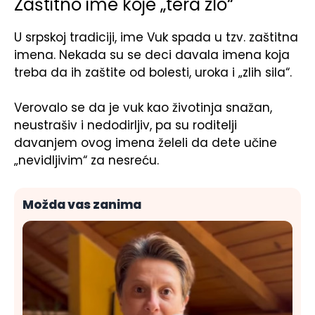
Zaštitno ime koje „tera zlo“
U srpskoj tradiciji, ime Vuk spada u tzv. zaštitna
imena. Nekada su se deci davala imena koja
treba da ih zaštite od bolesti, uroka i „zlih sila“.
Verovalo se da je vuk kao životinja snažan,
neustrašiv i nedodirljiv, pa su roditelji
davanjem ovog imena želeli da dete učine
„nevidljivim“ za nesreću.
Možda vas zanima