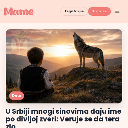
Skip
to
Men
Registruj se
Prijavi se
content
Dete
U Srbiji mnogi sinovima daju ime
po divljoj zveri: Veruje se da tera
zlo