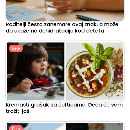
Roditelji često zanemare ovaj znak, a može
da ukaže na dehidrataciju kod deteta
Dete
Kremasti grašak sa ćufticama: Deca će vam
tražiti još
Dete