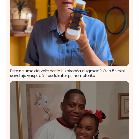
Dete ne ume da veže pertle ili zakopča dugmad? Ovih 5 vežbi
savetuje vaspitač i reedukator psihomotorike