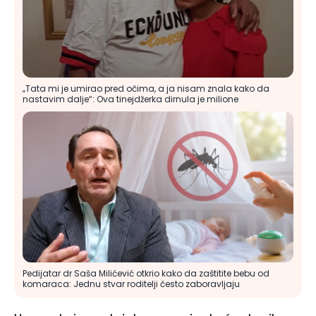
„Tata mi je umirao pred očima, a ja nisam znala kako da
nastavim dalje“: Ova tinejdžerka dirnula je milione
Pedijatar dr Saša Milićević otkrio kako da zaštitite bebu od
komaraca: Jednu stvar roditelji često zaboravljaju