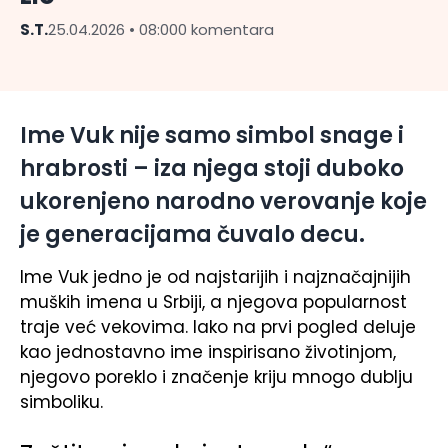
S.T.
25.04.2026 • 08:00
0 komentara
Ime Vuk nije samo simbol snage i
hrabrosti – iza njega stoji duboko
ukorenjeno narodno verovanje koje
je generacijama čuvalo decu.
Ime Vuk jedno je od najstarijih i najznačajnijih
muških imena u Srbiji, a njegova popularnost
traje već vekovima. Iako na prvi pogled deluje
kao jednostavno ime inspirisano životinjom,
njegovo poreklo i značenje kriju mnogo dublju
simboliku.