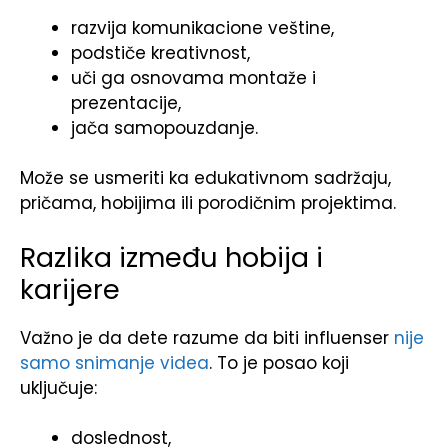
razvija komunikacione veštine,
podstiče kreativnost,
uči ga osnovama montaže i
prezentacije,
jača samopouzdanje.
Može se usmeriti ka edukativnom sadržaju,
pričama, hobijima ili porodičnim projektima.
Razlika između hobija i
karijere
Važno je da dete razume da biti influenser
nije
samo snimanje videa
. To je posao koji
uključuje:
doslednost,