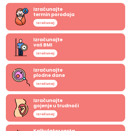
Izračunajte
termin porođaja
Izračunaj
Izračunajte
vaš BMI
Izračunaj
Izračunajte
plodne dane
Izračunaj
Izračunajte
gojenje u trudnoći
Izračunaj
Kalkulator rasta