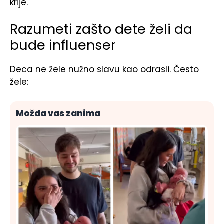
krije.
Razumeti zašto dete želi da
bude influenser
Deca ne žele nužno slavu kao odrasli. Često
žele:
Možda vas zanima