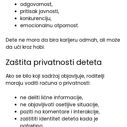
odgovornost,
pritisak javnosti,
konkurenciju,
emocionalnu otpornost.
Dete ne mora da bira karijeru odmah, ali može
da uči kroz hobi.
Zaštita privatnosti deteta
Ako se bilo koji sadržaj objavljuje, roditelji
moraju voditi računa o privatnosti:
ne deliti lične informacije,
ne objavljivati osetljive situacije,
paziti na komentare i interakcije,
zaštititi identitet deteta kada je
potrebno.