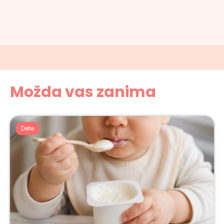
Možda vas zanima
Dete