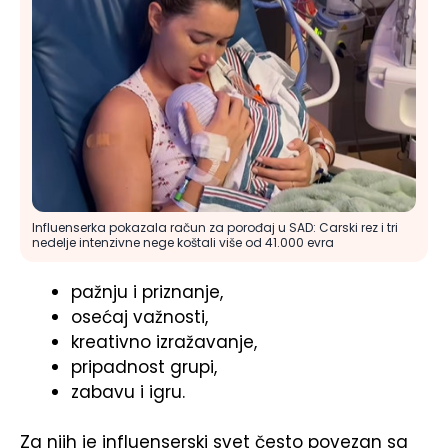
Influenserka pokazala račun za porođaj u SAD: Carski rez i tri
nedelje intenzivne nege koštali više od 41.000 evra
pažnju i priznanje,
osećaj važnosti,
kreativno izražavanje,
pripadnost grupi,
zabavu i igru.
Za njih je influenserski svet često povezan sa