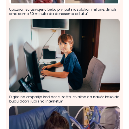
Upoznali su usvojenu bebu prvi put i rasplakali milione: „Imali
smo samo 30 minuta da donesemo odluku“
Digitalna empatija kod dece: zašto je važno da nauče kako da
budu dobri ljudi i na internetu?