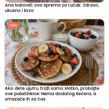
Ana Ivanović ovo sprema za ručak: Zdravo,
ukusno i brzo
Dete
Ako dete ujutru traži samo slatko, probajte
ove palačinkice: Nema dodatog šećera, a
smazaće ih za čas