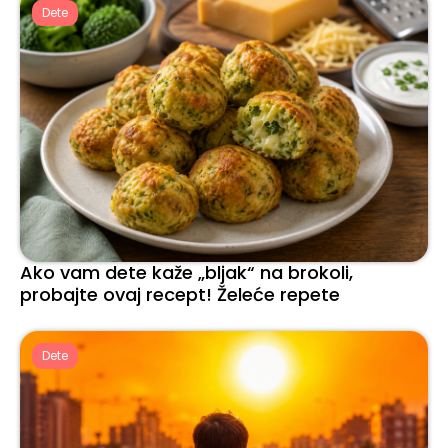
Dete
Ako vam dete kaže „bljak“ na brokoli,
probajte ovaj recept! Želeće repete
Dete