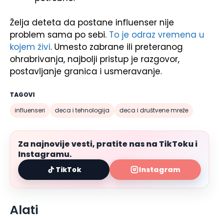
Želja deteta da postane influenser nije
problem sama po sebi.
To je odraz vremena u
kojem živi
. Umesto zabrane ili preteranog
ohrabrivanja, najbolji pristup je razgovor,
postavljanje granica i usmeravanje.
TAGOVI
influenseri
deca i tehnologija
deca i društvene mreže
Za najnovije vesti, pratite nas na TikToku i
Instagramu.
TikTok
Instagram
Alati