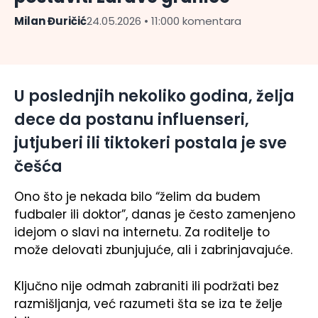
Milan Đuričić
24.05.2026 • 11:00
0 komentara
U poslednjih nekoliko godina, želja
dece da postanu influenseri,
jutjuberi ili tiktokeri postala je sve
češća
Ono što je nekada bilo “želim da budem
fudbaler ili doktor”, danas je često zamenjeno
idejom o slavi na internetu. Za roditelje to
može delovati zbunjujuće, ali i zabrinjavajuće.
Ključno nije odmah zabraniti ili podržati bez
razmišljanja, već razumeti šta se iza te želje