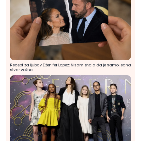
Recept za ljubav Dženifer Lopez: Nisam znala da je samo jedna
stvar važna