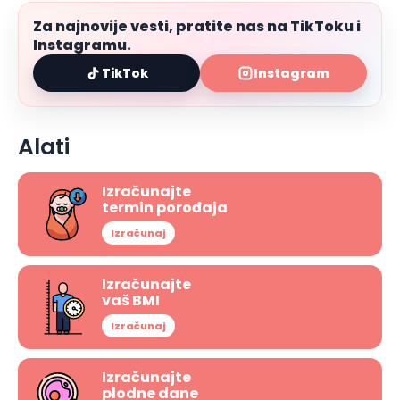
Za najnovije vesti, pratite nas na TikToku i
Instagramu.
TikTok
Instagram
Alati
Izračunajte
termin porođaja
Izračunaj
Izračunajte
vaš BMI
Izračunaj
Izračunajte
plodne dane