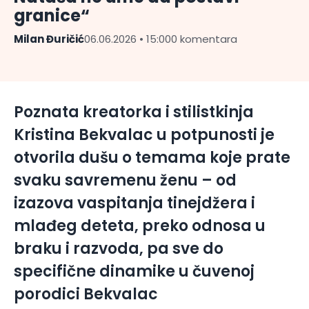
granice“
Milan Đuričić
06.06.2026 • 15:00
0 komentara
Poznata kreatorka i stilistkinja
Kristina Bekvalac u potpunosti je
otvorila dušu o temama koje prate
svaku savremenu ženu – od
izazova vaspitanja tinejdžera i
mlađeg deteta, preko odnosa u
braku i razvoda, pa sve do
specifične dinamike u čuvenoj
porodici Bekvalac