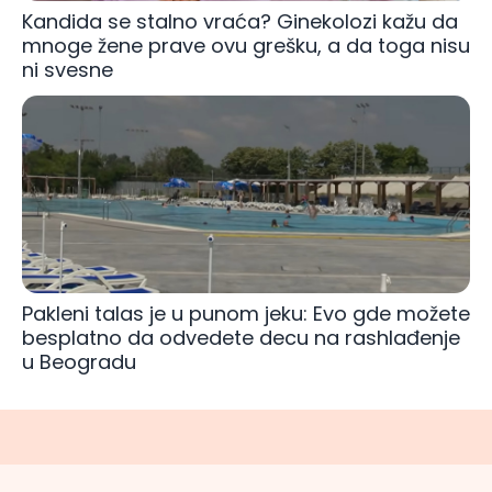
Kandida se stalno vraća? Ginekolozi kažu da
mnoge žene prave ovu grešku, a da toga nisu
ni svesne
Pakleni talas je u punom jeku: Evo gde možete
besplatno da odvedete decu na rashlađenje
u Beogradu