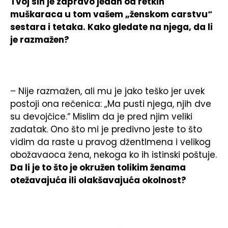
Tvoj sin je zapravo jedan od retkih
muškaraca u tom vašem „ženskom carstvu“
sestara i tetaka. Kako gledate na njega, da li
je razmažen?
– Nije razmažen, ali mu je jako teško jer uvek
postoji ona rečenica: „Ma pusti njega, njih dve
su devojčice.“ Mislim da je pred njim veliki
zadatak. Ono što mi je predivno jeste to što
vidim da raste u pravog džentlmena i velikog
obožavaoca žena, nekoga ko ih istinski poštuje.
Da li je to što je okružen tolikim ženama
otežavajuća ili olakšavajuća okolnost?