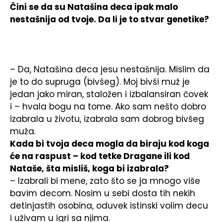
Čini se da su Natašina deca ipak malo
nestašnija od tvoje. Da li je to stvar genetike?
– Da, Natašina deca jesu nestašnija. Mislim da
je to do supruga (bivšeg). Moj bivši muž je
jedan jako miran, staložen i izbalansiran čovek
i – hvala bogu na tome. Ako sam nešto dobro
izabrala u životu, izabrala sam dobrog bivšeg
muža.
Kada bi tvoja deca mogla da biraju kod koga
će na raspust – kod tetke Dragane ili kod
Nataše, šta misliš, koga bi izabrala?
– Izabrali bi mene, zato što se ja mnogo više
bavim decom. Nosim u sebi dosta tih nekih
detinjastih osobina, oduvek istinski volim decu
i uživam u igri sa njima.