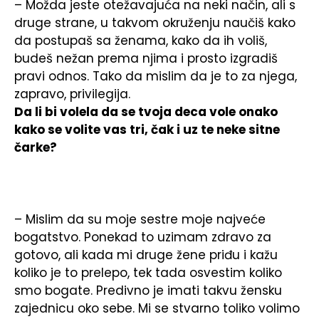
– Možda jeste otežavajuća na neki način, ali s
druge strane, u takvom okruženju naučiš kako
da postupaš sa ženama, kako da ih voliš,
budeš nežan prema njima i prosto izgradiš
pravi odnos. Tako da mislim da je to za njega,
zapravo, privilegija.
Da li bi volela da se tvoja deca vole onako
kako se volite vas tri, čak i uz te neke sitne
čarke?
– Mislim da su moje sestre moje najveće
bogatstvo. Ponekad to uzimam zdravo za
gotovo, ali kada mi druge žene priđu i kažu
koliko je to prelepo, tek tada osvestim koliko
smo bogate. Predivno je imati takvu žensku
zajednicu oko sebe. Mi se stvarno toliko volimo