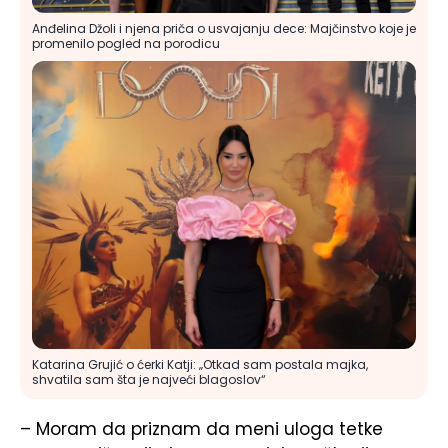
Anđelina Džoli i njena priča o usvajanju dece: Majčinstvo koje je
promenilo pogled na porodicu
Katarina Grujić o ćerki Katji: „Otkad sam postala majka,
shvatila sam šta je najveći blagoslov“
– Moram da priznam da meni uloga tetke