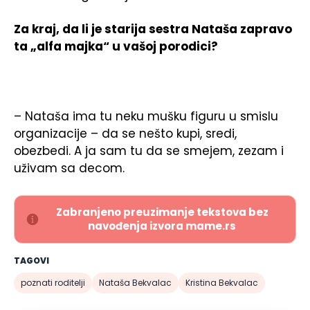
Za kraj, da li je starija sestra Nataša zapravo
ta „alfa majka“ u vašoj porodici?
– Nataša ima tu neku mušku figuru u smislu
organizacije – da se nešto kupi, sredi,
obezbedi. A ja sam tu da se smejem, zezam i
uživam sa decom.
Zabranjeno preuzimanje tekstova bez
navođenja izvora mame.rs
TAGOVI
poznati roditelji
Nataša Bekvalac
Kristina Bekvalac