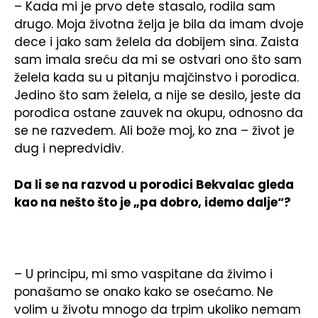
– Kada mi je prvo dete stasalo, rodila sam
drugo. Moja životna želja je bila da imam dvoje
dece i jako sam želela da dobijem sina. Zaista
sam imala sreću da mi se ostvari ono što sam
želela kada su u pitanju majčinstvo i porodica.
Jedino što sam želela, a nije se desilo, jeste da
porodica ostane zauvek na okupu, odnosno da
se ne razvedem. Ali bože moj, ko zna – život je
dug i nepredvidiv.
Da li se na razvod u porodici Bekvalac gleda
kao na nešto što je „pa dobro, idemo dalje“?
– U principu, mi smo vaspitane da živimo i
ponašamo se onako kako se osećamo. Ne
volim u životu mnogo da trpim ukoliko nemam