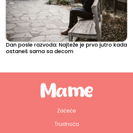
Dan posle razvoda: Najteže je prvo jutro kada
ostaneš sama sa decom
Začeće
Trudnoća