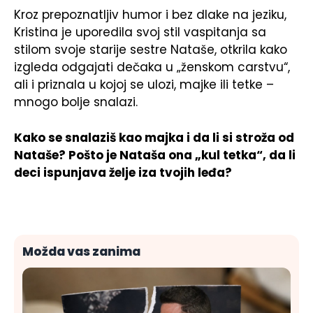
Kroz prepoznatljiv humor i bez dlake na jeziku,
Kristina je uporedila svoj stil vaspitanja sa
stilom svoje starije sestre Nataše, otkrila kako
izgleda odgajati dečaka u „ženskom carstvu“,
ali i priznala u kojoj se ulozi, majke ili tetke –
mnogo bolje snalazi.
Kako se snalaziš kao majka i da li si stroža od
Nataše? Pošto je Nataša ona „kul tetka“, da li
deci ispunjava želje iza tvojih leđa?
Možda vas zanima