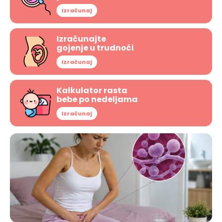
Izračunaj
Izračunajte
gojenje u trudnoći
Izračunaj
Kalkulator rasta
bebe po nedeljama
Izračunaj