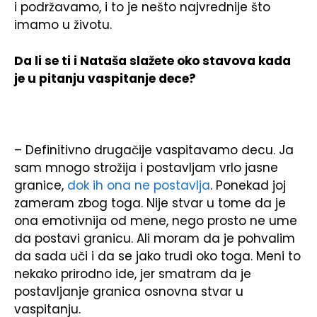
i podržavamo, i to je nešto najvrednije što
imamo u životu.
Da li se ti i Nataša slažete oko stavova kada
je u pitanju vaspitanje dece?
– Definitivno drugačije vaspitavamo decu. Ja
sam mnogo strožija i postavljam vrlo jasne
granice,
dok ih ona ne postavlja
. Ponekad joj
zameram zbog toga. Nije stvar u tome da je
ona emotivnija od mene, nego prosto ne ume
da postavi granicu. Ali moram da je pohvalim
da sada uči i da se jako trudi oko toga. Meni to
nekako prirodno ide, jer smatram da je
postavljanje granica osnovna stvar u
vaspitanju.