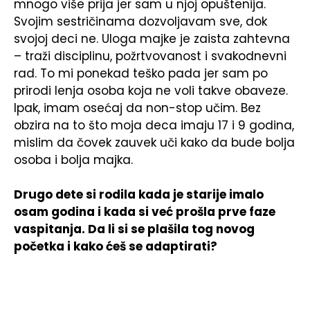
mnogo više prija jer sam u njoj opuštenija.
Svojim sestričinama dozvoljavam sve, dok
svojoj deci ne. Uloga majke je zaista zahtevna
– traži disciplinu, požrtvovanost i svakodnevni
rad. To mi ponekad teško pada jer sam po
prirodi lenja osoba koja ne voli takve obaveze.
Ipak, imam osećaj da non-stop učim. Bez
obzira na to što moja deca imaju 17 i 9 godina,
mislim da čovek zauvek uči kako da bude bolja
osoba i bolja majka.
Drugo dete si rodila kada je starije imalo
osam godina i kada si već prošla prve faze
vaspitanja. Da li si se plašila tog novog
početka i kako ćeš se adaptirati?