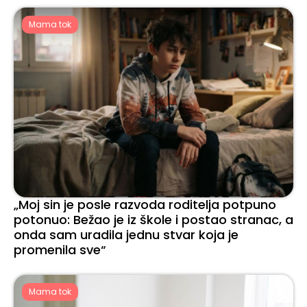
Mama tok
„Moj sin je posle razvoda roditelja potpuno
potonuo: Bežao je iz škole i postao stranac, a
onda sam uradila jednu stvar koja je
promenila sve“
Mama tok